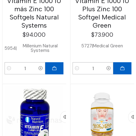
Vitamin E 1000 IU
Vitamin E 1000 IU
más Zinc 100
Plus Zinc 100
Softgels Natural
Softgel Medical
Systems
Green
$94.000
$73.900
Millenium Natural
5727
|
Medical Green
5954
|
Systems
Cantidad
Cantidad