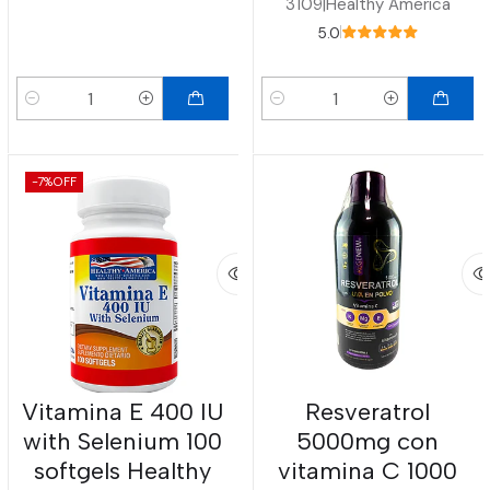
3109
|
Healthy America
5.0
Cantidad
Cantidad
-7%
OFF
Vitamina E 400 IU
Resveratrol
with Selenium 100
5000mg con
softgels Healthy
vitamina C 1000