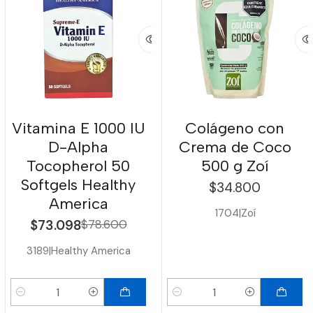
Vitamina E 1000 IU
Colágeno con
D-Alpha
Crema de Coco
Tocopherol 50
500 g Zoí
Softgels Healthy
$34.800
America
1704
|
Zoí
$73.098
$78.600
3189
|
Healthy America
Cantidad
Cantidad