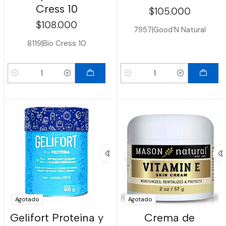
Cress 10
$105.000
$108.000
7957
|
Good´N Natural
8119
|
Bio Cress 10
Cantidad
Cantidad
Agotado
Agotado
Gelifort Proteína y
Crema de