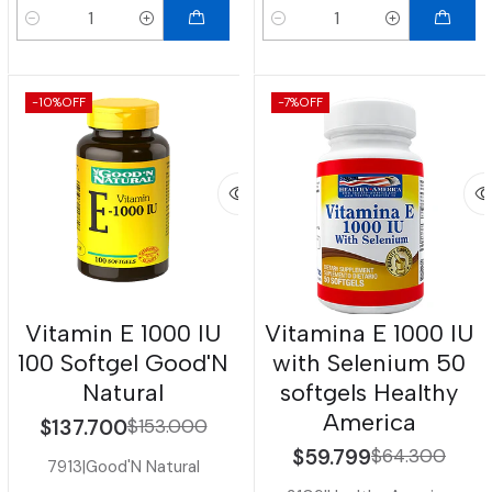
Cantidad
Cantidad
-10%
OFF
-7%
OFF
Vitamin E 1000 IU
Vitamina E 1000 IU
100 Softgel Good'N
with Selenium 50
Natural
softgels Healthy
America
$137.700
$153.000
$59.799
$64.300
7913
|
Good'N Natural