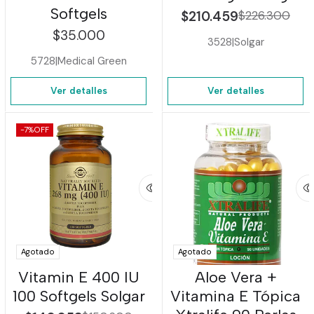
Softgels
$210.459
$226.300
$35.000
3528
|
Solgar
5728
|
Medical Green
Ver detalles
Ver detalles
-7%
OFF
Agotado
Agotado
Vitamin E 400 IU
Aloe Vera +
100 Softgels Solgar
Vitamina E Tópica