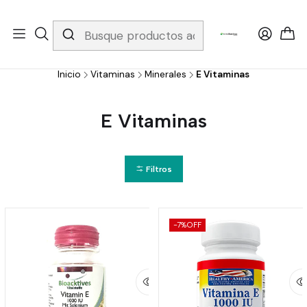
Whatsapp 3229079958/ Fijo 6019251796 / Envios a todo el país y
gratis apartir de 199.000!
Inicio
Vitaminas
Minerales
E Vitaminas
E Vitaminas
Filtros
-7%
OFF