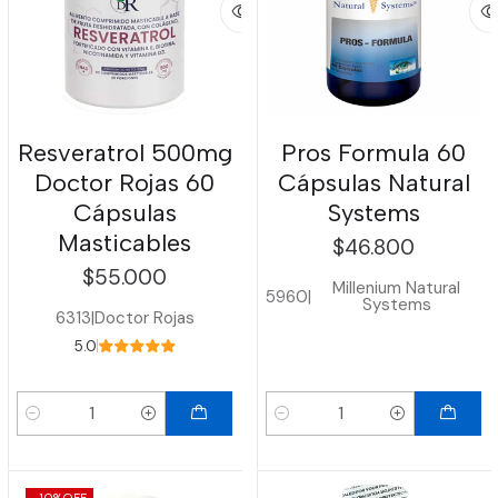
Resveratrol 500mg
Pros Formula 60
Doctor Rojas 60
Cápsulas Natural
Cápsulas
Systems
Masticables
$46.800
$55.000
Millenium Natural
5960
|
Systems
6313
|
Doctor Rojas
5.0
Cantidad
Cantidad
-10%
OFF