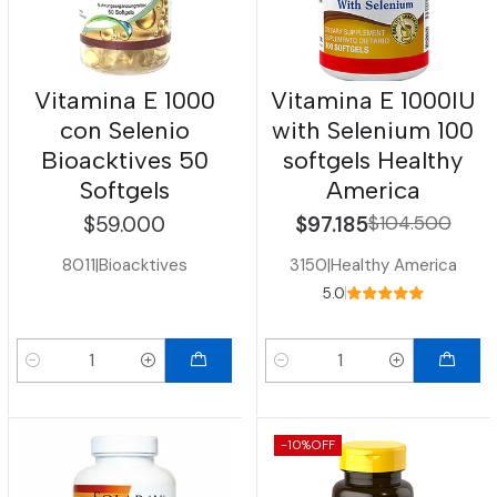
Vitamina E 1000
Vitamina E 1000IU
con Selenio
with Selenium 100
Bioacktives 50
softgels Healthy
Softgels
America
$59.000
$97.185
$104.500
8011
|
Bioacktives
3150
|
Healthy America
5.0
Cantidad
Cantidad
-10%
OFF