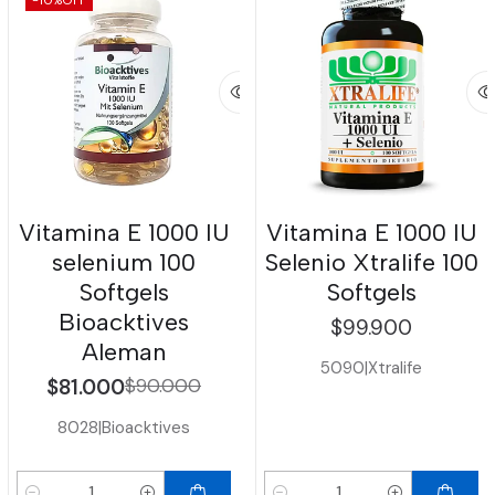
Vitamina E 1000 IU
Vitamina E 1000 IU
selenium 100
Selenio Xtralife 100
Softgels
Softgels
Bioacktives
$99.900
Aleman
5090
|
Xtralife
$81.000
$90.000
8028
|
Bioacktives