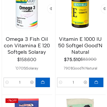
Omega 3 Fish Oil
Vitamin E 1000 IU
con Vitamina E 120
50 Softgel Good'N
Softgels Solaray
Natural
$158.600
$75.510
$83.900
'0705
|
Solaray
7901
|
Good'N Natural
Cantidad
Cantidad
-7%
OFF