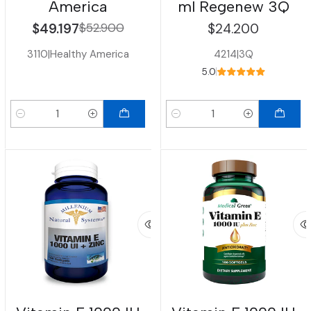
America
ml Regenew 3Q
$49.197
$52.900
$24.200
3110
|
Healthy America
4214
|
3Q
5.0
Cantidad
Cantidad