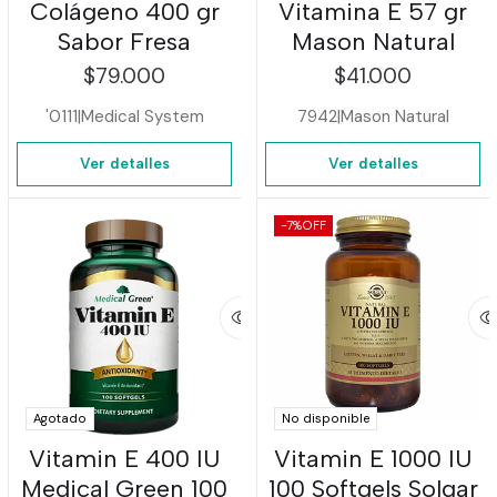
Colágeno 400 gr
Vitamina E 57 gr
Sabor Fresa
Mason Natural
$79.000
$41.000
'0111
|
Medical System
7942
|
Mason Natural
Ver detalles
Ver detalles
-7%
OFF
Agotado
No disponible
Vitamin E 400 IU
Vitamin E 1000 IU
Medical Green 100
100 Softgels Solgar