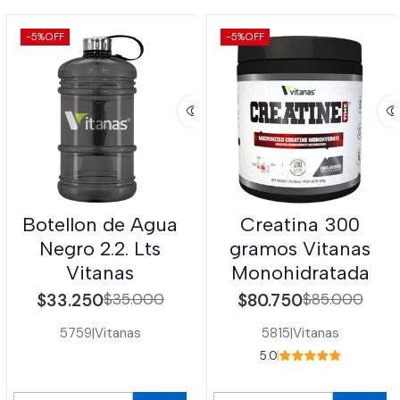
-5%
OFF
-5%
OFF
Botellon de Agua
Creatina 300
Negro 2.2. Lts
gramos Vitanas
Vitanas
Monohidratada
$33.250
$35.000
$80.750
$85.000
5759
|
Vitanas
5815
|
Vitanas
5.0