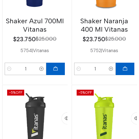
Shaker Azul 700Ml
Shaker Naranja
Vitanas
400 Ml Vitanas
$23.750
$25.000
$23.750
$25.000
5754
|
Vitanas
5752
|
Vitanas
Cantidad
Cantidad
-5%
OFF
-5%
OFF