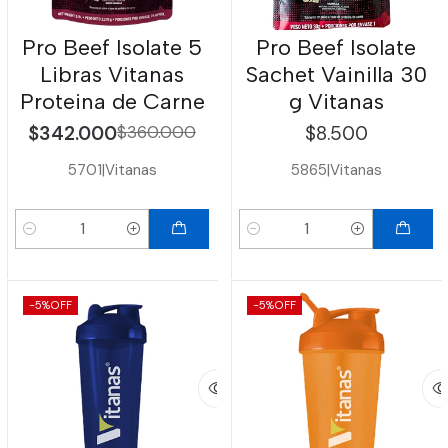
Pro Beef Isolate 5
Pro Beef Isolate
Libras Vitanas
Sachet Vainilla 30
Proteina de Carne
g Vitanas
$342.000
$360.000
$8.500
5701
|
Vitanas
5865
|
Vitanas
Cantidad
Cantidad
-5%
OFF
-5%
OFF