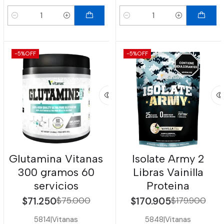
Cantidad
Cantidad
-5%
OFF
-5%
OFF
Glutamina Vitanas
Isolate Army 2
300 gramos 60
Libras Vainilla
servicios
Proteina
$71.250
$75.000
$170.905
$179.900
5814
|
Vitanas
5848
|
Vitanas