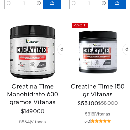
Cantidad
Cantidad
-5%
OFF
Creatina Time
Creatine Time 150
Monohidrato 600
gr Vitanas
gramos Vitanas
$55.100
$58.000
$149.000
5818
|
Vitanas
5834
|
Vitanas
5.0