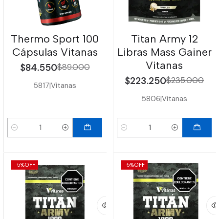
Thermo Sport 100
Titan Army 12
Cápsulas Vitanas
Libras Mass Gainer
Vitanas
$84.550
$89.000
$223.250
$235.000
5817
|
Vitanas
5806
|
Vitanas
Cantidad
Cantidad
-5%
OFF
-5%
OFF