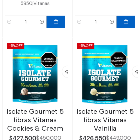
5850
|
Vitanas
Cantidad
Cantidad
-5%
OFF
-5%
OFF
Isolate Gourmet 5
Isolate Gourmet 5
libras Vitanas
libras Vitanas
Cookies & Cream
Vainilla
$427.500
$450.000
$426.550
$449.000