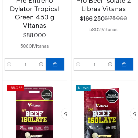
Pre Entreno
Pro Beef Isolate 2
Dylator Tropical
Libras Vitanas
Green 450 g
$166.250
$175.000
Vitanas
5802
|
Vitanas
$88.000
5860
|
Vitanas
Cantidad
Cantidad
-5%
OFF
Nuevo