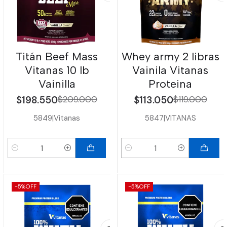
Titán Beef Mass
Whey army 2 libras
Vitanas 10 lb
Vainila Vitanas
Vainilla
Proteina
$198.550
$209.000
$113.050
$119.000
5849
|
Vitanas
5847
|
VITANAS
Cantidad
Cantidad
-5%
OFF
-5%
OFF