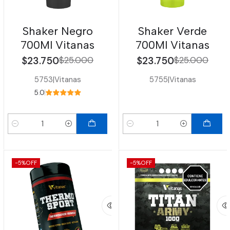
Shaker Negro
Shaker Verde
700Ml Vitanas
700Ml Vitanas
$23.750
$25.000
$23.750
$25.000
5753
|
Vitanas
5755
|
Vitanas
5.0
Cantidad
Cantidad
-5%
OFF
-5%
OFF