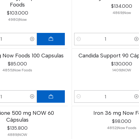
Foods
$134.000
$103.000
4869
|
Now
4980
|
Now
Cantidad
 Now Foods 100 Capsulas
Candida Support 90 Cá
$85.000
$130.000
4855
|
Now Foods
1409
|
NOW
Cantidad
hione 500 mg NOW 60
Iron 36 mg Now F
Cápsulas
$98.000
$135.800
4852
|
Now Foods
4889
|
NOW