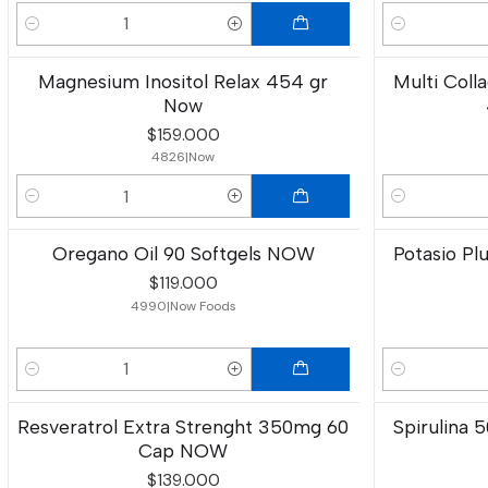
Cantidad
Cantidad
Magnesium Inositol Relax 454 gr
Multi Colla
Now
$159.000
4826
|
Now
Cantidad
Cantidad
Oregano Oil 90 Softgels NOW
Potasio Pl
$119.000
4990
|
Now Foods
Cantidad
Cantidad
Resveratrol Extra Strenght 350mg 60
Spirulina 
Cap NOW
$139.000