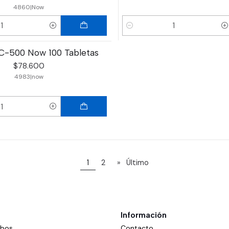
4860
|
Now
Cantidad
C-500 Now 100 Tabletas
$78.600
4983
|
now
1
2
»
Último
Información
mbos
Contacto