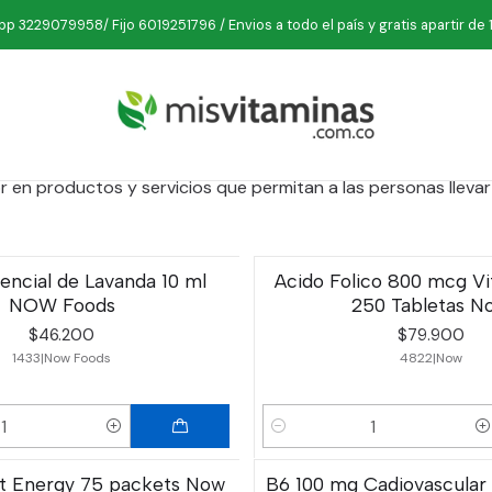
Inicio
Marcas
NOW FOODS
p 3229079958/ Fijo 6019251796 / Envios a todo el país y gratis apartir de 
NOW FOODS
e productos naturales de alta calidad a precios que todos a
lor en productos y servicios que permitan a las personas llev
encial de Lavanda 10 ml
Acido Folico 800 mcg Vi
NOW Foods
250 Tabletas N
$46.200
$79.900
1433
|
Now Foods
4822
|
Now
Cantidad
nt Energy 75 packets Now
B6 100 mg Cadiovascular