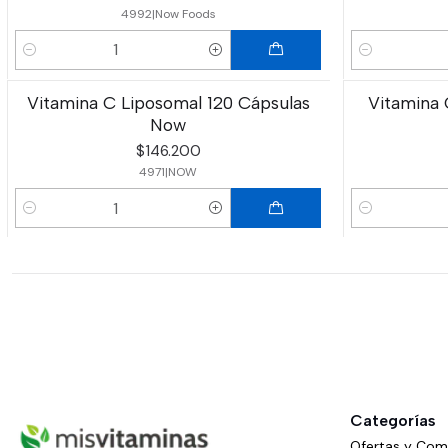
4992
|
Now Foods
Cantidad
Cantidad
Vitamina C Liposomal 120 Cápsulas
Vitamina 
Now
$146.200
4971
|
NOW
Cantidad
Cantidad
Categorías
Ofertas y Co