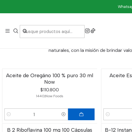
Whatsap
Now Food es una marca familiar desde 1968, NOW produc
naturales, con la misión de brindar va
Aceite de Oregáno 100 % puro 30 ml
Aceite Es
Now
$110.800
1440
|
Now Foods
Cantidad
Cantidad
B 2 Riboflavina 100 mg 100 Cápsulas
B-12 Insta