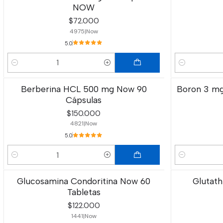
NOW
$72.000
4975
|
Now
5.0
Cantidad
Cantidad
Berberina HCL 500 mg Now 90
Boron 3 mg
Cápsulas
$150.000
4821
|
Now
5.0
Cantidad
Cantidad
Glucosamina Condoritina Now 60
Glutat
Tabletas
$122.000
1441
|
Now