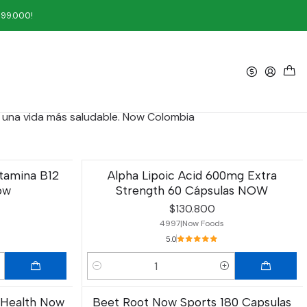
199.000!
Filtros
doran. Un líder respetado en la industria de productos
ar una vida más saludable. Now Colombia
tamina B12
Alpha Lipoic Acid 600mg Extra
ow
Strength 60 Cápsulas NOW
$130.800
4997
|
Now Foods
5.0
Cantidad
 Health Now
Beet Root Now Sports 180 Capsulas