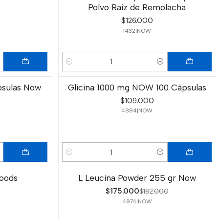
Polvo Raiz de Remolacha
$126.000
1432
|
NOW
Cantidad
psulas Now
Glicina 1000 mg NOW 100 Cápsulas
$109.000
4884
|
NOW
Cantidad
oods
L Leucina Powder 255 gr Now
-4%
OFF
$175.000
$182.000
4974
|
NOW