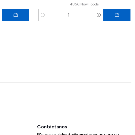
4856
|
Now Foods
Cantidad
Contáctanos
servicioalcliente@misvitaminas.com.co