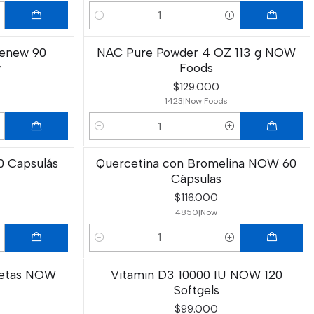
Cantidad
enew 90
NAC Pure Powder 4 OZ 113 g NOW
w
Foods
$129.000
1423
|
Now Foods
Cantidad
50 Capsulás
Quercetina con Bromelina NOW 60
Cápsulas
$116.000
4850
|
Now
Cantidad
letas NOW
Vitamin D3 10000 IU NOW 120
Softgels
$99.000