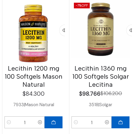
-7%
OFF
Lecithin 1200 mg
Lecithin 1360 mg
100 Softgels Mason
100 Softgels Solgar
Natural
Lecitina
$84.300
$98.766
$106.200
7933
|
Mason Natural
3518
|
Solgar
Cantidad
Cantidad