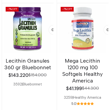
-7%
OFF
-7%
OFF
Lecithin Granules
Mega Lecithin
360 gr Bluebonnet
1200 mg 100
Softgels Healthy
$143.220
$154.000
America
3592
|
Bluebonnet
$41.199
$44.300
3259
|
Healthy America
5.0