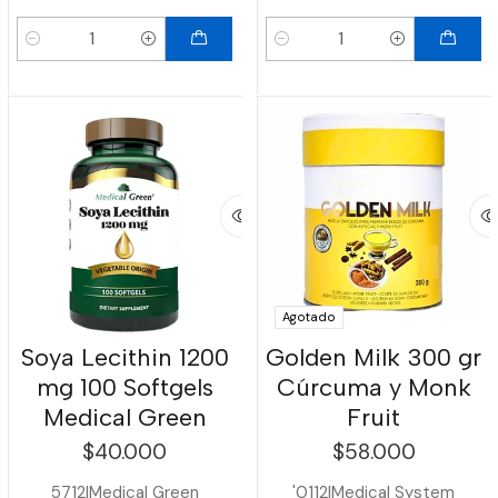
Cantidad
Cantidad
Agotado
Soya Lecithin 1200
Golden Milk 300 gr
mg 100 Softgels
Cúrcuma y Monk
Medical Green
Fruit
$40.000
$58.000
5712
|
Medical Green
'0112
|
Medical System