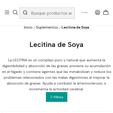
Whatsapp 3229079958/ Fijo 6019251796 / Envios a todo el país y
gratis apartir de 199.000!
Inicio
Suplementos
Lecitina de Soya
Lecitina de Soya
La LECITINA es un complejo puro y natural que aumenta la
digestibilidad y absorción de las grasas, previene su acumulación
en el hígado y contiene agentes que las metabolizan y reduce los
problemas relacionados con las malas digestiones al mejorar la
absorción de grasas. Ayuda a combatir la arteriosclerosis, e
incrementa la actividad cerebral.
Filtros