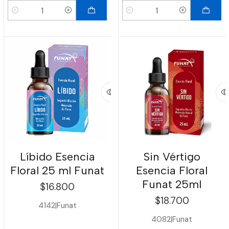
Cantidad
Cantidad
Líbido Esencia
Sin Vértigo
Floral 25 ml Funat
Esencia Floral
Funat 25ml
$16.800
$18.700
4142
|
Funat
4082
|
Funat