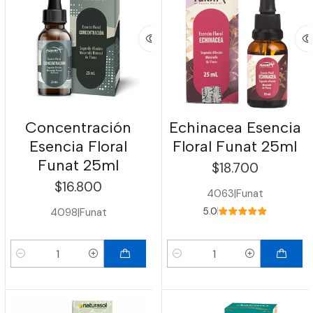
Concentración
Echinacea Esencia
Esencia Floral
Floral Funat 25ml
Funat 25ml
$18.700
$16.800
4063
|
Funat
4098
|
Funat
5.0
Cantidad
Cantidad