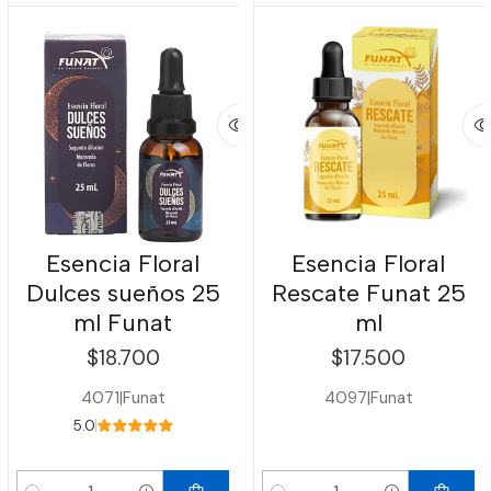
Esencia Floral
Esencia Floral
Dulces sueños 25
Rescate Funat 25
ml Funat
ml
$18.700
$17.500
4071
|
Funat
4097
|
Funat
5.0