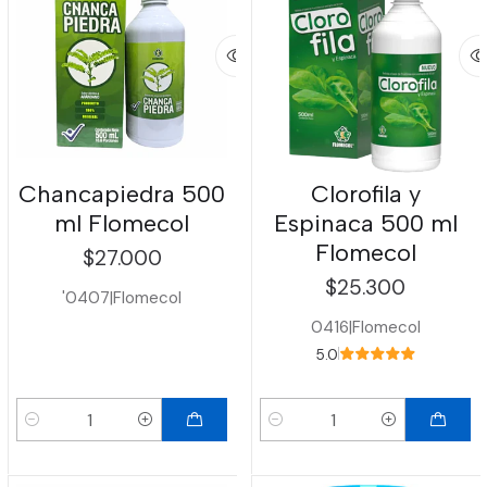
Chancapiedra 500
Clorofila y
ml Flomecol
Espinaca 500 ml
Flomecol
$27.000
$25.300
'0407
|
Flomecol
0416
|
Flomecol
5.0
Cantidad
Cantidad