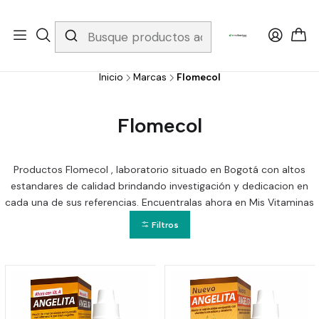
Whatsapp 3229079958/ Fijo 6019251796 / Envios a todo el país y
gratis apartir de 199.000!
Inicio
Marcas
Flomecol
Flomecol
Productos Flomecol , laboratorio situado en Bogotá con altos
estandares de calidad brindando investigación y dedicacion en
cada una de sus referencias. Encuentralas ahora en Mis Vitaminas
Filtros