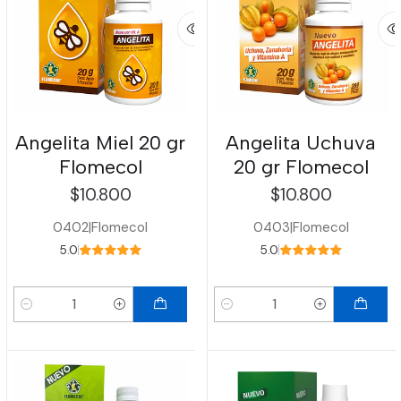
Angelita Miel 20 gr
Angelita Uchuva
Flomecol
20 gr Flomecol
$10.800
$10.800
0402
|
Flomecol
0403
|
Flomecol
5.0
5.0
Cantidad
Cantidad