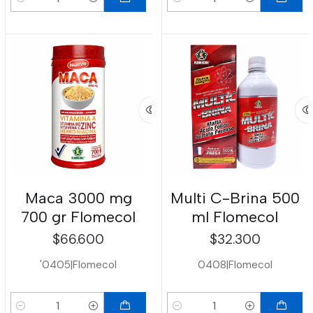
Cantidad
Cantidad
Maca 3000 mg
Multi C-Brina 500
700 gr Flomecol
ml Flomecol
$66.600
$32.300
'0405
|
Flomecol
0408
|
Flomecol