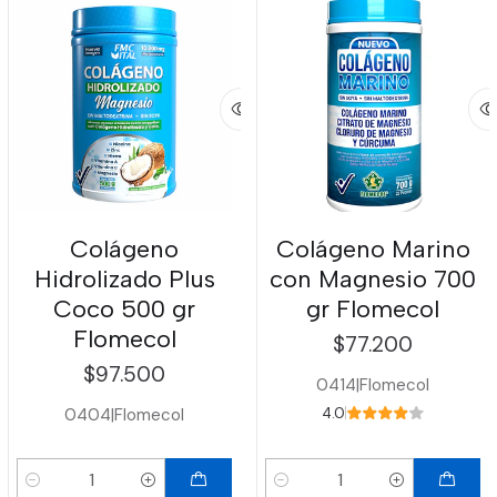
Colágeno
Colágeno Marino
Hidrolizado Plus
con Magnesio 700
Coco 500 gr
gr Flomecol
Flomecol
$77.200
$97.500
0414
|
Flomecol
0404
|
Flomecol
4.0
Cantidad
Cantidad