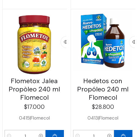
Flometox Jalea
Hedetos con
Propòleo 240 ml
Propóleo 240 ml
Flomecol
Flomecol
$17.000
$28.800
0415
|
Flomecol
0413
|
Flomecol