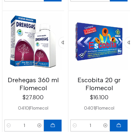
Drehegas 360 ml
Escobita 20 gr
Flomecol
Flomecol
$27.800
$16.100
0410
|
Flomecol
0401
|
Flomecol
Cantidad
Cantidad