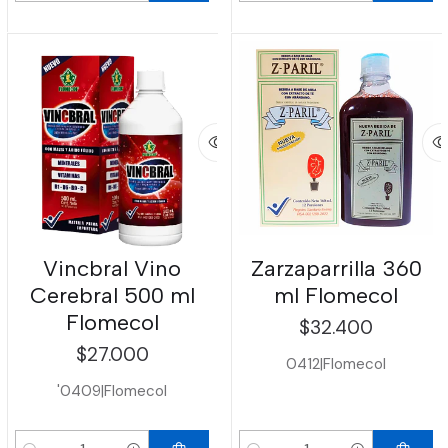
Vincbral Vino
Zarzaparrilla 360
Cerebral 500 ml
ml Flomecol
Flomecol
$32.400
$27.000
0412
|
Flomecol
'0409
|
Flomecol