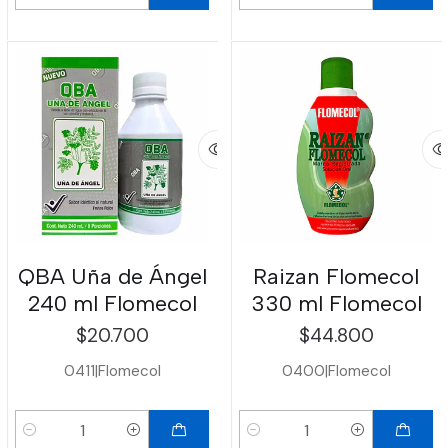
Cantidad
Cantidad
QBA Uña de Ángel
Raizan Flomecol
240 ml Flomecol
330 ml Flomecol
$20.700
$44.800
0411
|
Flomecol
0400
|
Flomecol
Cantidad
Cantidad