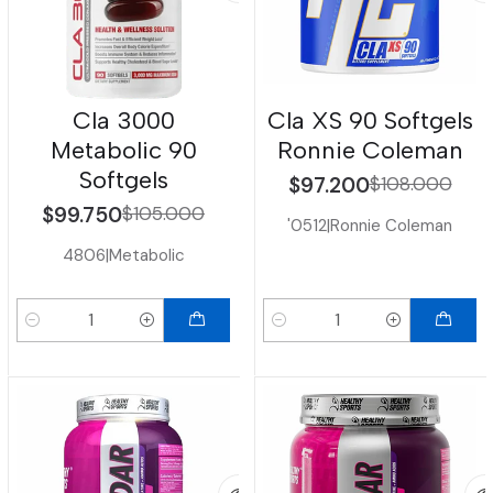
Cla 3000
Cla XS 90 Softgels
Metabolic 90
Ronnie Coleman
Softgels
$97.200
$108.000
$99.750
$105.000
'0512
|
Ronnie Coleman
4806
|
Metabolic
Cantidad
Cantidad