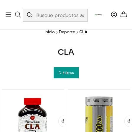
Whatsapp 3229079958/ Fijo 6019251796 / Envios a todo el país y
gratis apartir de 199.000!
Inicio
Deporte
CLA
CLA
Filtros