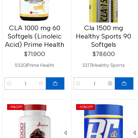
CLA 1000 mg 60
Cla 1500 mg
Softgels (Linoleic
Healthy Sports 90
Acid) Prime Health
Softgels
$71.900
$78.600
5320
|
Prime Health
3217
|
Healthy Sports
Cantidad
Cantidad
-5%
OFF
-10%
OFF