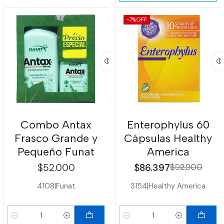
-7%
OFF
Combo Antax
Enterophylus 60
Frasco Grande y
Cápsulas Healthy
Pequeño Funat
America
$52.000
$86.397
$92.900
4108
|
Funat
3154
|
Healthy America
Cantidad
Cantidad