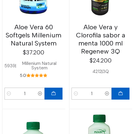
Aloe Vera 60
Aloe Vera y
Softgels Millenium
Clorofila sabor a
Natural System
menta 1000 ml
Regenew 3Q
$37.200
$24.200
Millenium Natural
5939
|
System
4212
|
3Q
5.0
Cantidad
Cantidad