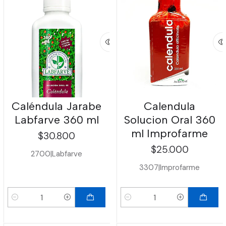
Caléndula Jarabe
Calendula
Labfarve 360 ml
Solucion Oral 360
ml Improfarme
$30.800
$25.000
2700
|
Labfarve
3307
|
Improfarme
Cantidad
Cantidad