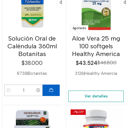
Agotado
Solución Oral de
Aloe Vera 25 mg
Caléndula 360ml
100 softgels
Botanitas
Healthy America
$38.000
$43.524
$46.800
8738
|
Botanitas
3126
|
Healthy Amercia
Cantidad
Ver detalles
-7%
OFF