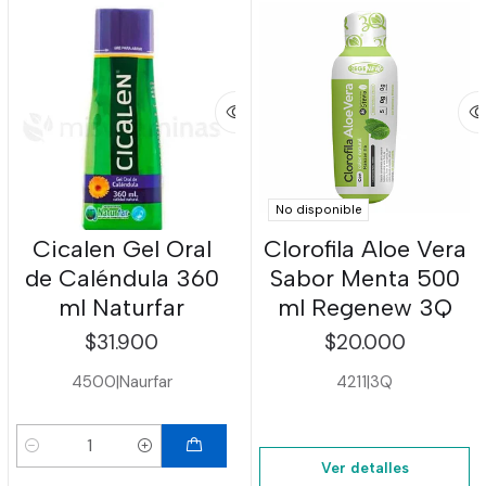
No disponible
Cicalen Gel Oral
Clorofila Aloe Vera
de Caléndula 360
Sabor Menta 500
ml Naturfar
ml Regenew 3Q
$31.900
$20.000
4500
|
Naurfar
4211
|
3Q
Cantidad
Ver detalles