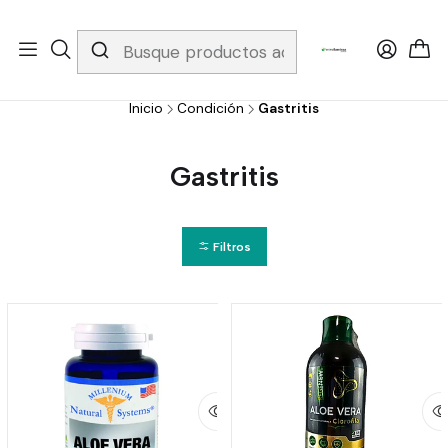
Whatsapp 3229079958/ Fijo 6019251796 / Envios a todo el país y
gratis apartir de 199.000!
Inicio
Condición
Gastritis
Gastritis
Filtros