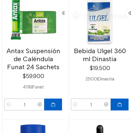
Antax Suspensión
Bebida Ulgel 360
de Caléndula
ml Dinastia
Funat 24 Sachets
$19.500
$59.900
2500
|
Dinastia
4116
|
Funat
Cantidad
Cantidad