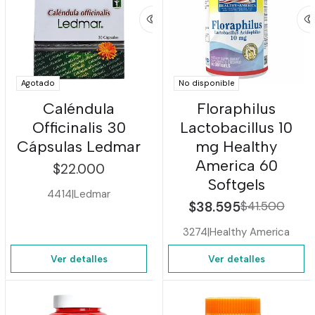
Agotado
No disponible
Caléndula
Floraphilus
Officinalis 30
Lactobacillus 10
Cápsulas Ledmar
mg Healthy
America 60
$22.000
Softgels
4414
|
Ledmar
$38.595
$41.500
3274
|
Healthy America
Ver detalles
Ver detalles