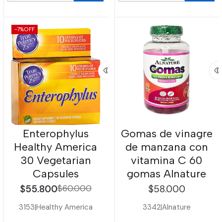
-7%
OFF
Enterophylus
Gomas de vinagre
Healthy America
de manzana con
30 Vegetarian
vitamina C 60
Capsules
gomas Alnature
$55.800
$60.000
$58.000
3153
|
Healthy America
3342
|
Alnature