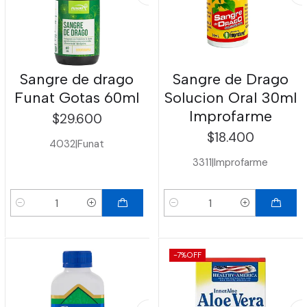
Sangre de drago
Sangre de Drago
Funat Gotas 60ml
Solucion Oral 30ml
Improfarme
$29.600
$18.400
4032
|
Funat
3311
|
Improfarme
Cantidad
Cantidad
-7%
OFF