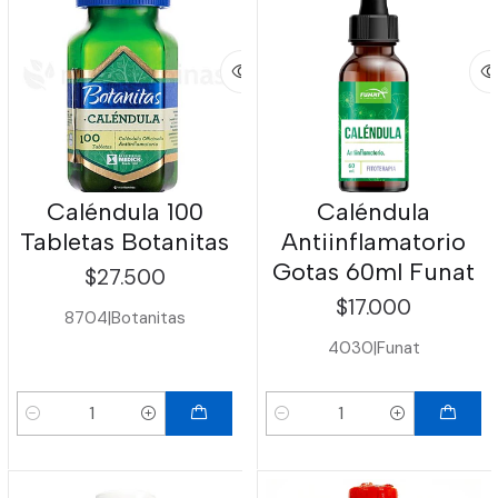
Caléndula 100
Caléndula
Tabletas Botanitas
Antiinflamatorio
Gotas 60ml Funat
$27.500
$17.000
8704
|
Botanitas
4030
|
Funat
Cantidad
Cantidad