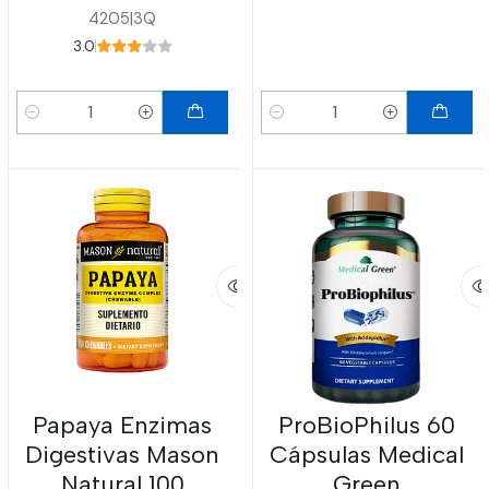
4205
|
3Q
3.0
Cantidad
Cantidad
Papaya Enzimas
ProBioPhilus 60
Digestivas Mason
Cápsulas Medical
Natural 100
Green