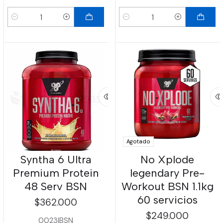
Cantidad
Cantidad
Agotado
Syntha 6 Ultra
No Xplode
Premium Protein
legendary Pre-
48 Serv BSN
Workout BSN 1.1kg
60 servicios
$362.000
$249.000
0023
|
BSN