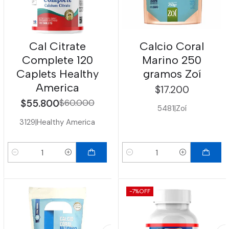
Cal Citrate
Calcio Coral
Complete 120
Marino 250
Caplets Healthy
gramos Zoí
America
$17.200
$55.800
$60.000
5481
|
Zoí
3129
|
Healthy America
Cantidad
Cantidad
-7%
OFF