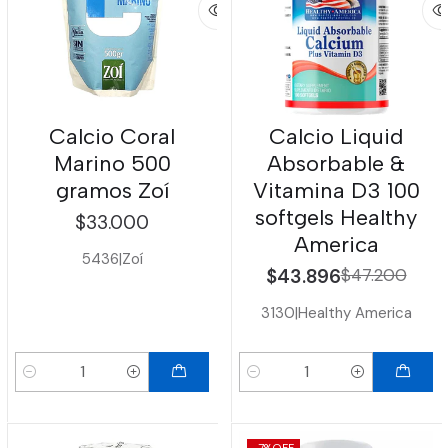
Calcio Coral
Calcio Liquid
Marino 500
Absorbable &
gramos Zoí
Vitamina D3 100
softgels Healthy
$33.000
America
5436
|
Zoí
$43.896
$47.200
3130
|
Healthy America
Cantidad
Cantidad
-7%
OFF