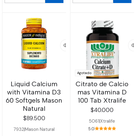
Cantidad
Cantidad
Agotado
Liquid Calcium
Citrato de Calcio
with Vitamina D3
mas Vitamina D
60 Softgels Mason
100 Tab Xtralife
Natural
$40.000
$89.500
5061
|
Xtralife
7932
|
Mason Natural
5.0