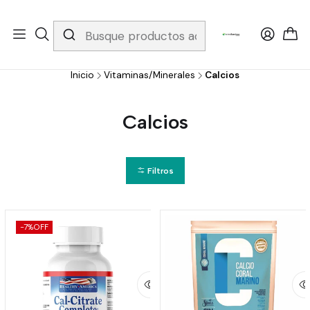
Whatsapp 3229079958/ Fijo 6019251796 / Envios a todo el país y
gratis apartir de 199.000!
Inicio
Vitaminas/Minerales
Calcios
Calcios
Filtros
-7%
OFF