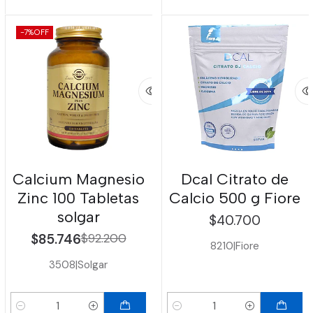
-7%
OFF
Calcium Magnesio
Dcal Citrato de
Zinc 100 Tabletas
Calcio 500 g Fiore
solgar
$40.700
$85.746
$92.200
8210
|
Fiore
3508
|
Solgar