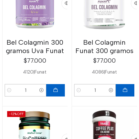
Bel Colagmin 300
Bel Colagmin
gramos Uva Funat
Funat 300 gramos
$77.000
$77.000
4120
|
Funat
4086
|
Funat
Cantidad
Cantidad
-12%
OFF