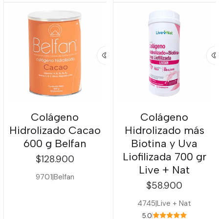
Colágeno
Colágeno
Hidrolizado Cacao
Hidrolizado más
600 g Belfan
Biotina y Uva
Liofilizada 700 gr
$128.900
Live + Nat
9701
|
Belfan
$58.900
4745
|
Live + Nat
5.0