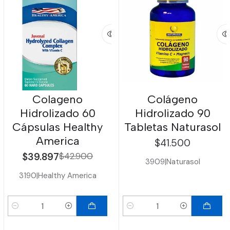
Colageno
Colágeno
Hidrolizado 60
Hidrolizado 90
Cápsulas Healthy
Tabletas Naturasol
America
$41.500
$39.897
$42.900
3909
|
Naturasol
3190
|
Healthy America
Cantidad
Cantidad