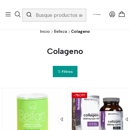
Whatsapp 3229079958/ Fijo 6019251796 / Envios a todo el país y
gratis apartir de 199.000!
Inicio
Belleza
Colageno
Colageno
Filtros
-7%
OFF