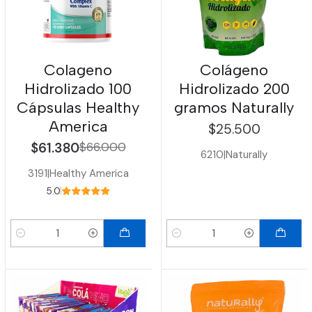
Colageno
Colágeno
Hidrolizado 100
Hidrolizado 200
Cápsulas Healthy
gramos Naturally
America
$25.500
$61.380
$66.000
6210
|
Naturally
3191
|
Healthy America
5.0
Cantidad
Cantidad