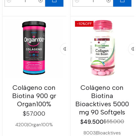
Cantidad
Cantidad
-10%
OFF
Colágeno con
Colágeno con
Biotina 900 gr
Biotina
Organ100%
Bioacktives 5000
mg 90 Softgels
$57.000
$49.500
$55.000
4200
|
Organ100%
8003
|
Bioacktives