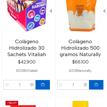
Colágeno
Colágeno
Hidrolizado 30
Hidrolizado 500
Sachets Vitaliah
gramos Naturally
$42.900
$66.100
9038
|
Vitaliah
6213
|
Naturally
Cantidad
Cantidad
-7%
OFF