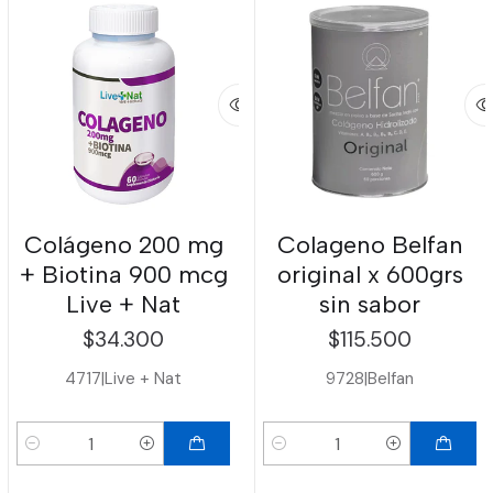
Colágeno 200 mg
Colageno Belfan
+ Biotina 900 mcg
original x 600grs
Live + Nat
sin sabor
$34.300
$115.500
4717
|
Live + Nat
9728
|
Belfan
Cantidad
Cantidad