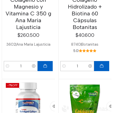
Magnesio y
Hidrolizado +
Vitamina C 350 g
Biotina 60
Ana Maria
Cápsulas
Lajusticia
Botanitas
$260.500
$40.600
3602
|
Ana Maria Lajusticia
8740
|
Botanitas
5.0
Cantidad
Cantidad
-7%
OFF