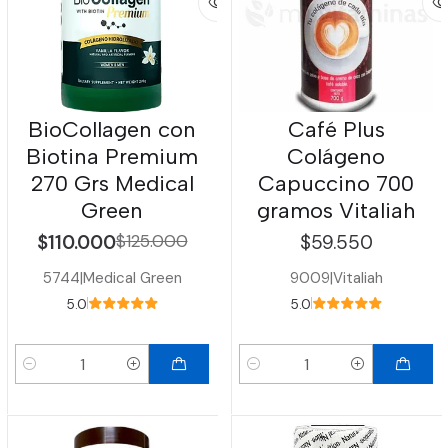
BioCollagen con
Café Plus
Biotina Premium
Colágeno
270 Grs Medical
Capuccino 700
Green
gramos Vitaliah
$110.000
$125.000
$59.550
5744
|
Medical Green
9009
|
Vitaliah
5.0
5.0
Cantidad
Cantidad