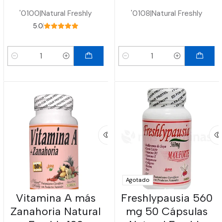
'0100
|
Natural Freshly
'0108
|
Natural Freshly
5.0
Cantidad
Cantidad
Agotado
Vitamina A más
Freshlypausia 560
Zanahoria Natural
mg 50 Cápsulas