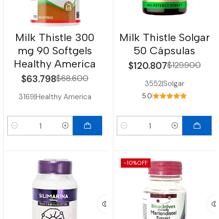
Milk Thistle 300
Milk Thistle Solgar
mg 90 Softgels
50 Cápsulas
Healthy America
$120.807
$129.900
$63.798
$68.600
3552
|
Solgar
3169
|
Healthy America
5.0
Cantidad
Cantidad
-10%
OFF