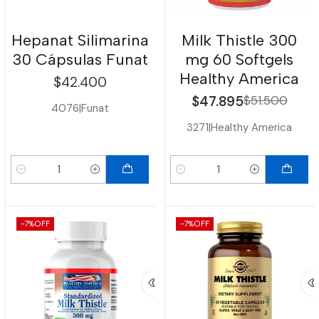
Hepanat Silimarina
Milk Thistle 300
30 Cápsulas Funat
mg 60 Softgels
Healthy America
$42.400
$47.895
$51.500
4076
|
Funat
3271
|
Healthy America
Cantidad
Cantidad
-7%
OFF
-7%
OFF