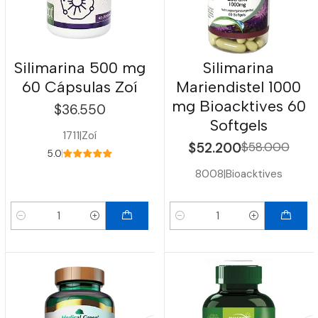
Silimarina 500 mg
Silimarina
60 Cápsulas Zoí
Mariendistel 1000
mg Bioacktives 60
$36.550
Softgels
1711
|
Zoí
$52.200
$58.000
5.0
8008
|
Bioacktives
Cantidad
Cantidad