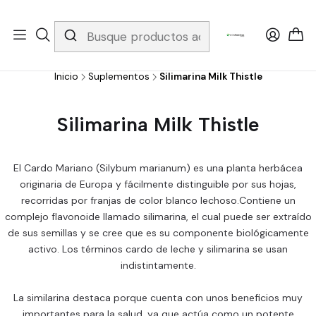
Whatsapp 3229079958/ Fijo 6019251796 / Envios a todo el país y
gratis apartir de 199.000!
Inicio
Suplementos
Silimarina Milk Thistle
Silimarina Milk Thistle
El Cardo Mariano (Silybum marianum) es una planta herbácea
originaria de Europa y fácilmente distinguible por sus hojas,
recorridas por franjas de color blanco lechoso.Contiene un
complejo flavonoide llamado silimarina, el cual puede ser extraído
de sus semillas y se cree que es su componente biológicamente
activo. Los términos cardo de leche y silimarina se usan
indistintamente.
La similarina destaca porque cuenta con unos beneficios muy
importantes para la salud, ya que actúa como un potente