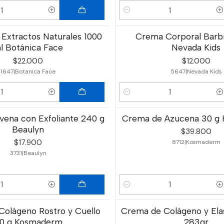
Cantidad
Extractos Naturales 1000
Crema Corporal Barbi
l Botánica Face
Nevada Kids
$22.000
$12.000
1647
|
Botanica Face
5647
|
Nevada Kids
Cantidad
ena con Exfoliante 240 g
Crema de Azucena 30 g
Beaulyn
$39.800
$17.900
8712
|
Kosmaderm
3731
|
Beaulyn
Cantidad
olágeno Rostro y Cuello
Crema de Colágeno y Elas
0 g Kosmaderm
283gr