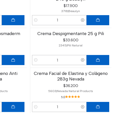
$17.900
3718
|
Beaulyn
Cantidad
Kosmaderm
Crema Despigmentante 25 g Pili
$33.600
2345
|
Pili Natural
Cantidad
eno Anti
Crema Facial de Elastina y Colágeno
a
283g Nevada
$36.200
ducts
5603
|
Nevada Natural Products
5.0
Cantidad