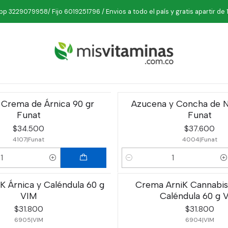
Inicio
Belleza
Cremas
p 3229079958/ Fijo 6019251796 / Envios a todo el país y gratis apartir de 
Cremas
 Crema de Árnica 90 gr
Azucena y Concha de N
Funat
Funat
$34.500
$37.600
4107
|
Funat
4004
|
Funat
Cantidad
K Árnica y Caléndula 60 g
Crema ArniK Cannabis
VIM
Caléndula 60 g 
$31.800
$31.800
6905
|
VIM
6904
|
VIM