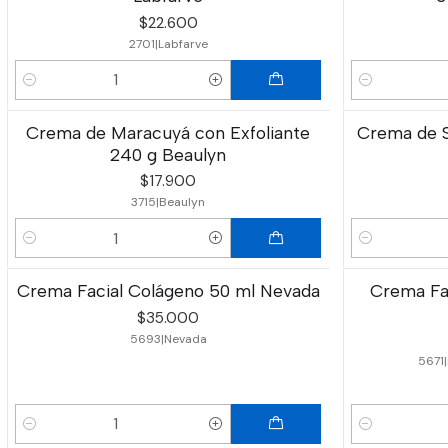
$22.600
2701
|
Labfarve
Cantidad
Cantidad
Crema de Maracuyá con Exfoliante
Crema de S
240 g Beaulyn
$17.900
3715
|
Beaulyn
Cantidad
Cantidad
Crema Facial Colágeno 50 ml Nevada
Crema Fac
$35.000
5693
|
Nevada
5671
|
Cantidad
Cantidad