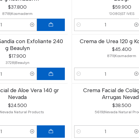
$37.800
$59.900
8718
|
Kosmaderm
'0080
|
ST IVES
Cantidad
andía con Exfoliante 240
Crema de Urea 120 g 
g Beaulyn
$45.400
$17.900
8711
|
Kosmaderm
3728
|
Beaulyn
Cantidad
ial de Aloe Vera 140 gr
Crema Facial de Colág
Nevada
Arrugas Nevad
$24.500
$38.500
Nevada Natural Products
5619
|
Nevada Natural Pro
Cantidad