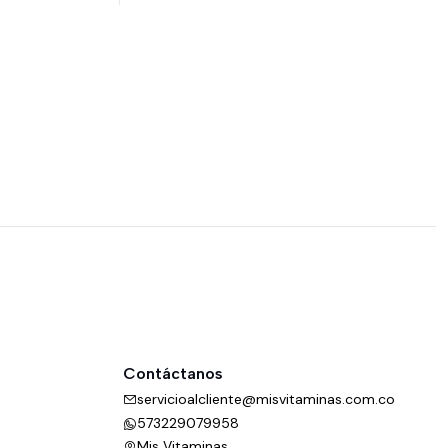
Contáctanos
servicioalcliente@misvitaminas.com.co
573229079958
Mis Vitaminas