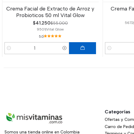
Crema Facial de Extracto de Arroz y
Crema Fac
-25%
OFF
Probioticos 50 ml Vital Glow
$41.250
5672
$55.000
9501
|
Vital Glow
5.0
Cantidad
Cantidad
Categorías
Ofertas y Co
Carro de Pedi
Somos una tienda online en Colombia
Términos y Co