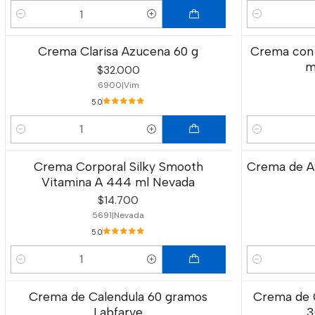
Cantidad
Cantidad
Crema Clarisa Azucena 60 g
Crema con 
m
$32.000
6900
|
Vim
5.0
Cantidad
Cantidad
Crema Corporal Silky Smooth
Crema de Av
Vitamina A 444 ml Nevada
$14.700
5691
|
Nevada
5.0
Cantidad
Cantidad
Crema de Calendula 60 gramos
Crema de C
Labfarve
3