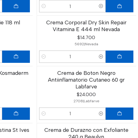
Cantidad
e 118 ml
Crema Corporal Dry Skin Repair
Vitamina E 444 ml Nevada
$14.700
5692
|
Nevada
Cantidad
 Kosmaderm
Crema de Boton Negro
Antiinflamatorio Cutaneo 60 gr
Labfarve
$24.000
2708
|
Labfarve
Cantidad
tina St Ives
Crema de Durazno con Exfoliante
240 g Beaulyn