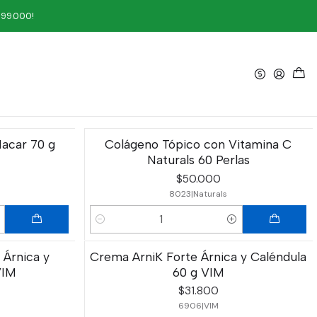
199.000!
Filtros
acar 70 g
Colágeno Tópico con Vitamina C
Naturals 60 Perlas
$50.000
8023
|
Naturals
Cantidad
 Árnica y
Crema ArniK Forte Árnica y Caléndula
VIM
60 g VIM
$31.800
6906
|
VIM