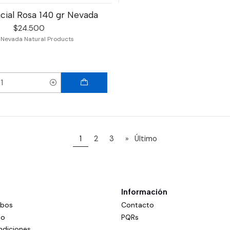
ial Rosa 140 gr Nevada
$24.500
|
Nevada Natural Products
1
2
3
»
Último
Información
mbos
Contacto
do
PQRs
ndiciones