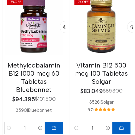
-7%
OFF
-7%
OFF
Methylcobalamin
Vitamin B12 500
B12 1000 mcg 60
mcg 100 Tabletas
Tabletas
Solgar
Bluebonnet
$83.049
$89.300
$94.395
$101.500
3526
|
Solgar
3590
|
Bluebonnet
5.0
Cantidad
Cantidad