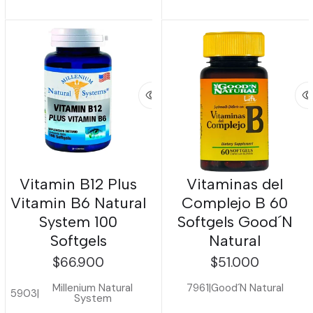
Vitamin B12 Plus
Vitaminas del
Vitamin B6 Natural
Complejo B 60
System 100
Softgels Good´N
Softgels
Natural
$66.900
$51.000
Millenium Natural
7961
|
Good´N Natural
5903
|
System