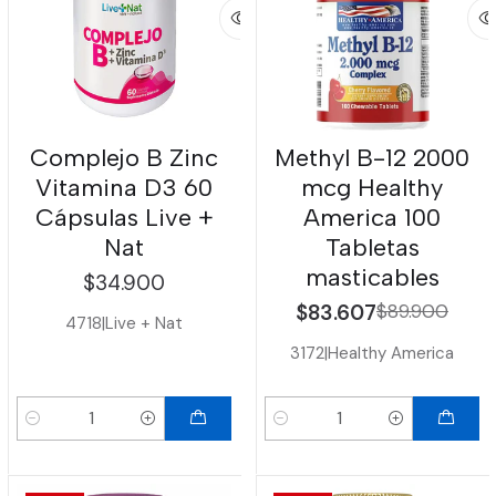
Complejo B Zinc
Methyl B-12 2000
Vitamina D3 60
mcg Healthy
Cápsulas Live +
America 100
Nat
Tabletas
masticables
$34.900
$83.607
$89.900
4718
|
Live + Nat
3172
|
Healthy America
Cantidad
Cantidad