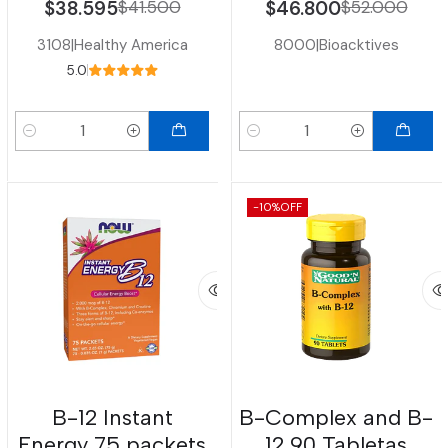
$38.595
$41.500
$46.800
$52.000
3108
|
Healthy America
8000
|
Bioacktives
5.0
Cantidad
Cantidad
-10%
OFF
B-12 Instant
B-Complex and B-
Energy 75 packets
12 90 Tabletas