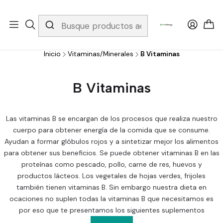
Whatsapp 3229079958/ Fijo 6019251796 / Envios a todo el país y
gratis apartir de 199.000!
Inicio
Vitaminas/Minerales
B Vitaminas
B Vitaminas
Las vitaminas B se encargan de los procesos que realiza nuestro
cuerpo para obtener energía de la comida que se consume.
Ayudan a formar glóbulos rojos y a sintetizar mejor los alimentos
para obtener sus beneficios. Se puede obtener vitaminas B en las
proteínas como pescado, pollo, carne de res, huevos y
productos lácteos. Los vegetales de hojas verdes, frijoles
también tienen vitaminas B. Sin embargo nuestra dieta en
ocaciones no suplen todas la vitaminas B que necesitamos es
por eso que te presentamos los siguientes suplementos