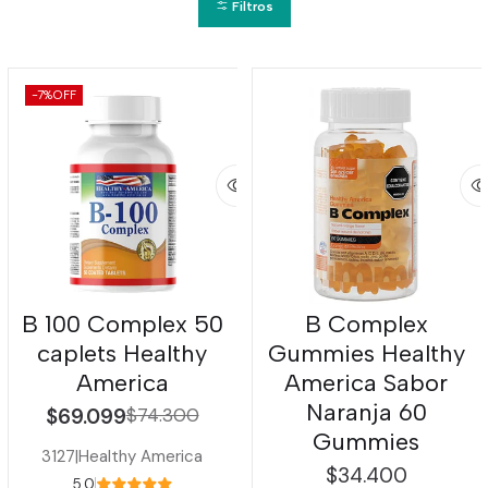
Filtros
-7%
OFF
B 100 Complex 50
B Complex
caplets Healthy
Gummies Healthy
America
America Sabor
Naranja 60
$69.099
$74.300
Gummies
3127
|
Healthy America
$34.400
5.0