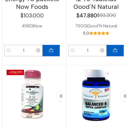
Now Foods
Good´N Natural
$103.000
$47.880
$53.200
4980
|
Now
7900
|
Good'N Natural
5.0
Cantidad
Cantidad
-10%
OFF