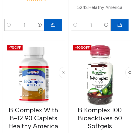
3242
|
Helathy America
Cantidad
Cantidad
-7%
OFF
-10%
OFF
B Complex With
B Komplex 100
B-12 90 Caplets
Bioacktives 60
Healthy America
Softgels