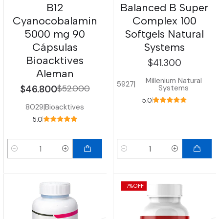
B12
Balanced B Super
Cyanocobalamin
Complex 100
5000 mg 90
Softgels Natural
Cápsulas
Systems
Bioacktives
$41.300
Aleman
Millenium Natural
5927
|
Systems
$46.800
$52.000
5.0
8029
|
Bioacktives
5.0
Cantidad
Cantidad
-7%
OFF