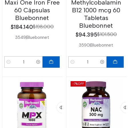
Maxi One Iron Free
Methylcobalamin
60 Cápsulas
B12 1000 mcg 60
Bluebonnet
Tabletas
Bluebonnet
$184.140
$198.000
$94.395
$101.500
3549
|
Bluebonnet
3590
|
Bluebonnet
Cantidad
Cantidad
-7%
OFF