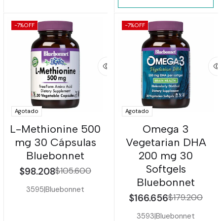
-7%
OFF
-7%
OFF
Agotado
Agotado
L-Methionine 500
Omega 3
mg 30 Cápsulas
Vegetarian DHA
Bluebonnet
200 mg 30
Softgels
$98.208
$105.600
Bluebonnet
3595
|
Bluebonnet
$166.656
$179.200
3593
|
Bluebonnet