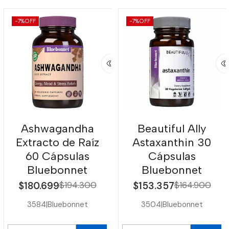
-7%
OFF
-7%
OFF
Ashwagandha
Beautiful Ally
Extracto de Raíz
Astaxanthin 30
60 Cápsulas
Cápsulas
Bluebonnet
Bluebonnet
$180.699
$194.300
$153.357
$164.900
3584
|
Bluebonnet
3504
|
Bluebonnet