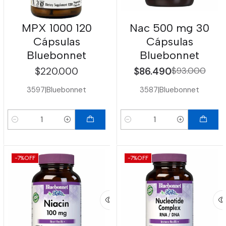
MPX 1000 120
Nac 500 mg 30
Cápsulas
Cápsulas
Bluebonnet
Bluebonnet
$220.000
$86.490
$93.000
3597
|
Bluebonnet
3587
|
Bluebonnet
Cantidad
Cantidad
-7%
OFF
-7%
OFF