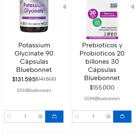
Potassium
Prebioticos y
Glycinate 90
Probioticos 20
Cápsulas
billones 30
Bluebonnet
Cápsulas
Bluebonnet
$131.595
$141.500
$155.000
3591
|
Bluebonnet
3596
|
Bluebonnet
Cantidad
Cantidad