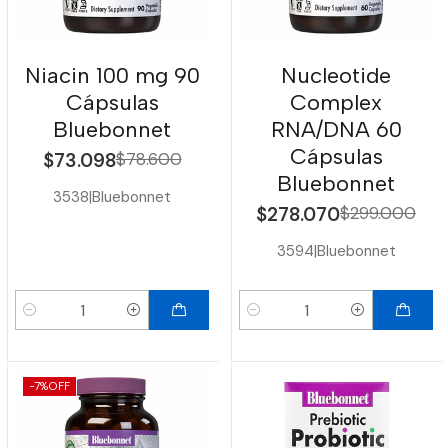
Niacin 100 mg 90
Nucleotide
Cápsulas
Complex
Bluebonnet
RNA/DNA 60
Cápsulas
$73.098
$78.600
Bluebonnet
3538
|
Bluebonnet
$278.070
$299.000
3594
|
Bluebonnet
Cantidad
Cantidad
-7%
OFF