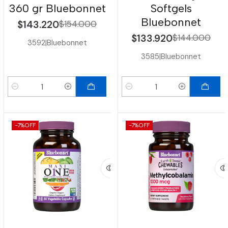
360 gr Bluebonnet
Softgels
Bluebonnet
$143.220
$154.000
$133.920
$144.000
3592
|
Bluebonnet
3585
|
Bluebonnet
Cantidad
Cantidad
-7%
OFF
-7%
OFF