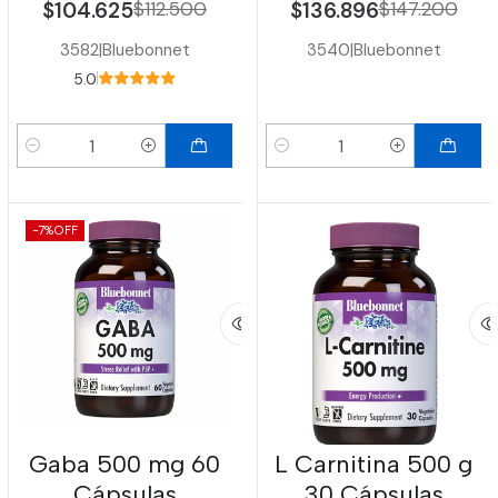
$104.625
$112.500
$136.896
$147.200
3582
|
Bluebonnet
3540
|
Bluebonnet
5.0
Cantidad
Cantidad
-7%
OFF
Gaba 500 mg 60
L Carnitina 500 g
Cápsulas
30 Cápsulas