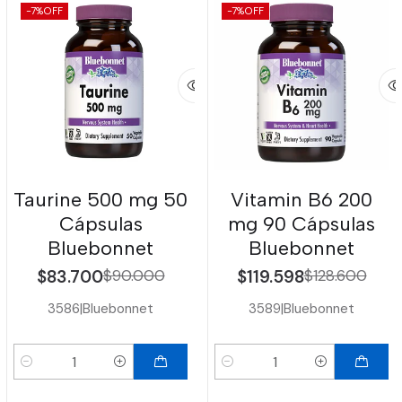
-7%
OFF
-7%
OFF
Taurine 500 mg 50
Vitamin B6 200
Cápsulas
mg 90 Cápsulas
Bluebonnet
Bluebonnet
$83.700
$90.000
$119.598
$128.600
3586
|
Bluebonnet
3589
|
Bluebonnet
Cantidad
Cantidad