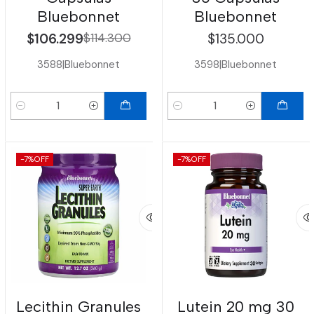
Bluebonnet
Bluebonnet
$106.299
$114.300
$135.000
3588
|
Bluebonnet
3598
|
Bluebonnet
Cantidad
Cantidad
-7%
OFF
-7%
OFF
Lecithin Granules
Lutein 20 mg 30