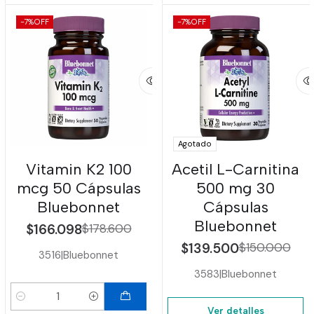
-7%
OFF
-7%
OFF
Agotado
Vitamin K2 100
Acetil L-Carnitina
mcg 50 Cápsulas
500 mg 30
Bluebonnet
Cápsulas
Bluebonnet
$166.098
$178.600
$139.500
$150.000
3516
|
Bluebonnet
3583
|
Bluebonnet
Cantidad
Ver detalles