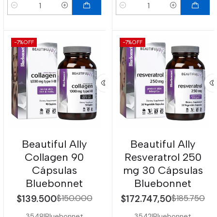
Cantidad
Cantidad
-7%
OFF
-7%
OFF
Beautiful Ally
Beautiful Ally
Collagen 90
Resveratrol 250
Cápsulas
mg 30 Cápsulas
Bluebonnet
Bluebonnet
$139.500
$150.000
$172.747,50
$185.750
3548
|
Bluebonnet
3542
|
Bluebonnet