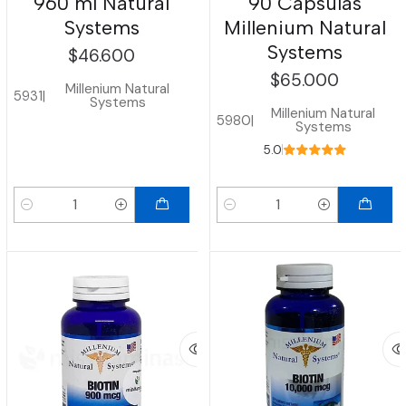
960 ml Natural
90 Cápsulas
Systems
Millenium Natural
Systems
$46.600
$65.000
Millenium Natural
5931
|
Systems
Millenium Natural
5980
|
Systems
5.0
Cantidad
Cantidad