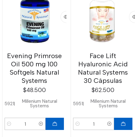
Evening Primrose
Face Lift
Oil 500 mg 100
Hyaluronic Acid
Softgels Natural
Natural Systems
Systems
30 Cápsulas
$48.500
$62.500
Millenium Natural
Millenium Natural
5921
|
5951
|
Systems
Systems
Cantidad
Cantidad