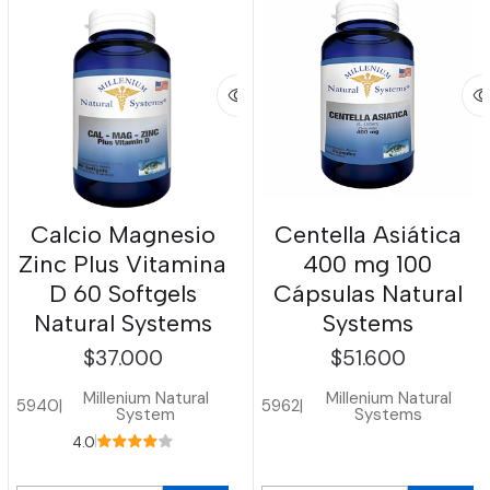
Calcio Magnesio
Centella Asiática
Zinc Plus Vitamina
400 mg 100
D 60 Softgels
Cápsulas Natural
Natural Systems
Systems
$37.000
$51.600
Millenium Natural
Millenium Natural
5940
|
5962
|
System
Systems
4.0