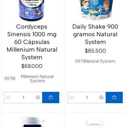
Cordyceps
Daily Shake 900
Sinensis 1000 mg
gramos Natural
60 Cápsulas
System
Millenium Natural
$85.500
System
5971
|
Natural System
$68.000
Millenium Natural
5978
|
System
Cantidad
Cantidad