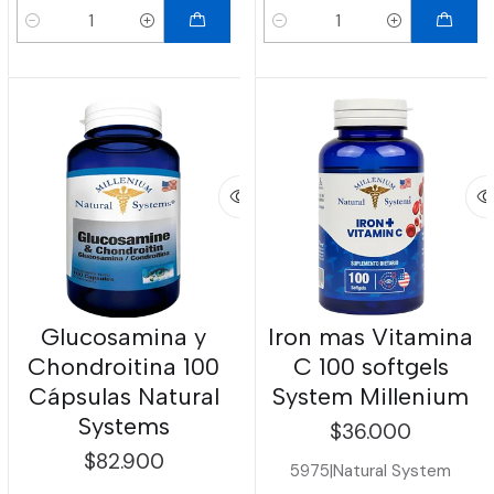
Cantidad
Cantidad
Glucosamina y
Iron mas Vitamina
Chondroitina 100
C 100 softgels
Cápsulas Natural
System Millenium
Systems
$36.000
$82.900
5975
|
Natural System