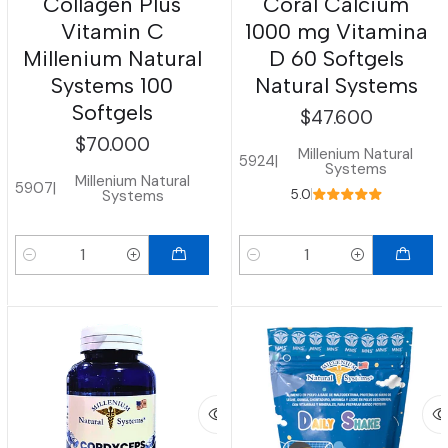
Collagen Plus
Coral Calcium
Vitamin C
1000 mg Vitamina
Millenium Natural
D 60 Softgels
Systems 100
Natural Systems
Softgels
$47.600
$70.000
Millenium Natural
5924
|
Systems
Millenium Natural
5907
|
Systems
5.0
Cantidad
Cantidad