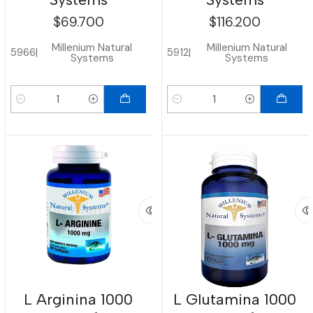
$69.700
$116.200
Millenium Natural
Millenium Natural
5966
|
5912
|
Systems
Systems
Cantidad
Cantidad
L Arginina 1000
L Glutamina 1000