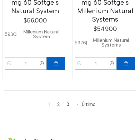
mg 60 Softgels
mg 60 Softgels
Natural System
Millenium Natural
Systems
$56.000
$54.900
Millenium Natural
5930
|
System
Millenium Natural
5976
|
Systems
Cantidad
Cantidad
1
2
3
»
Último