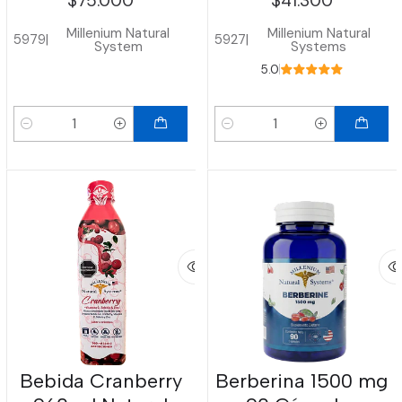
$75.000
$41.300
Millenium Natural
Millenium Natural
5979
|
5927
|
System
Systems
5.0
Cantidad
Cantidad
Bebida Cranberry
Berberina 1500 mg