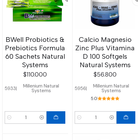
BWell Probiotics &
Calcio Magnesio
Prebiotics Formula
Zinc Plus Vitamina
60 Sachets Natural
D 100 Softgels
Systems
Natural Systems
$110.000
$56.800
Millenium Natural
Millenium Natural
5933
|
5956
|
Systems
Systems
5.0
Cantidad
Cantidad