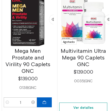
Agotado
Mega Men
Multivitamin Ultra
Prostate and
Mega 90 Caplets
Virility 90 Caplets
GNC
GNC
$139.000
$139.000
0035
|
GNC
0138
|
GNC
Cantidad
Ver detalles