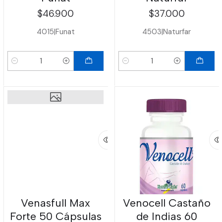
$46.900
$37.000
4015
|
Funat
4503
|
Naturfar
Cantidad
Cantidad
Venasfull Max
Venocell Castaño
Forte 50 Cápsulas
de Indias 60