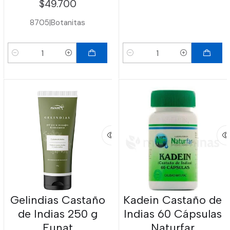
$49.700
8705
|
Botanitas
Cantidad
Cantidad
Gelindias Castaño
Kadein Castaño de
de Indias 250 g
Indias 60 Cápsulas
Funat
Naturfar