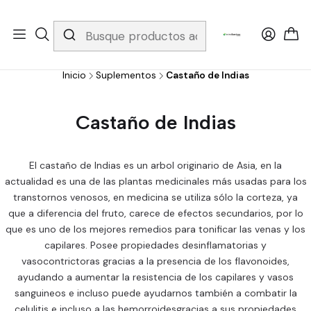
Whatsapp 3229079958/ Fijo 6019251796 / Envios a todo el país y
gratis apartir de 199.000!
Inicio
Suplementos
Castaño de Indias
Castaño de Indias
El castaño de Indias es un arbol originario de Asia, en la
actualidad es una de las plantas medicinales más usadas para los
transtornos venosos, en medicina se utiliza sólo la corteza, ya
que a diferencia del fruto, carece de efectos secundarios, por lo
que es uno de los mejores remedios para tonificar las venas y los
capilares. Posee propiedades desinflamatorias y
vasocontrictoras gracias a la presencia de los flavonoides,
ayudando a aumentar la resistencia de los capilares y vasos
sanguineos e incluso puede ayudarnos también a combatir la
celulitis e incluso a las hemorroidesgracias a sus propiedades