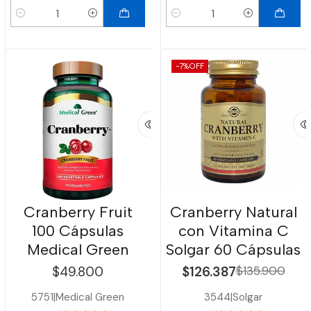
Cantidad
Cantidad
-7%
OFF
Cranberry Fruit
Cranberry Natural
100 Cápsulas
con Vitamina C
Medical Green
Solgar 60 Cápsulas
$49.800
$126.387
$135.900
5751
|
Medical Green
3544
|
Solgar