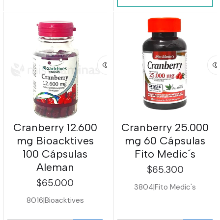
Cranberry 12.600
Cranberry 25.000
mg Bioacktives
mg 60 Cápsulas
100 Cápsulas
Fito Medic´s
Aleman
$65.300
$65.000
3804
|
Fito Medic's
8016
|
Bioacktives