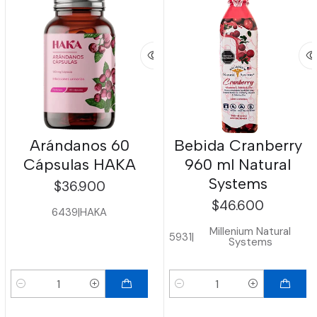
Arándanos 60
Bebida Cranberry
Cápsulas HAKA
960 ml Natural
Systems
$36.900
$46.600
6439
|
HAKA
Millenium Natural
5931
|
Systems
Cantidad
Cantidad