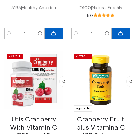
3133
|
Healthy America
'0100
|
Natural Freshly
5.0
Cantidad
Cantidad
-7%
OFF
-10%
OFF
Agotado
Utis Cranberry
Cranberry Fruit
With Vitamin C
plus Vitamina C