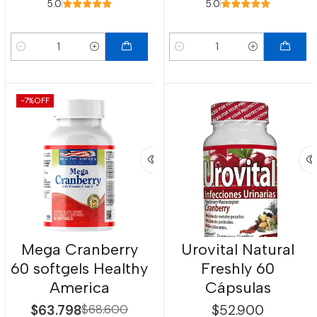
5.0
5.0
Cantidad
Cantidad
-7%
OFF
Mega Cranberry
Urovital Natural
60 softgels Healthy
Freshly 60
America
Cápsulas
$63.798
$68.600
$52.900