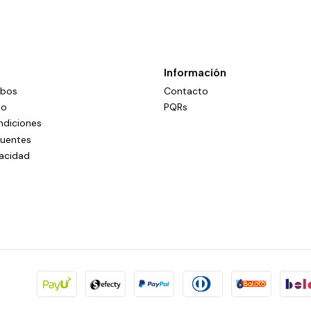
Información
mbos
Contacto
do
PQRs
ndiciones
cuentes
vacidad