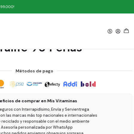
ife 90 Perlas
199.000!
|
a + Vitamina E Tópica
ralife 90 Perlas
Métodos de pago
eficios de comprar en Mis Vitaminas
seguros con Interrapidísimo, Envía y Servientrega
on las marcas más top nacionales e internacionales
e reciclado y responsable con el medio ambiente
 Asesoría personalizada por WhatsApp
uchos pedidos enviamos obsequios sorpresa