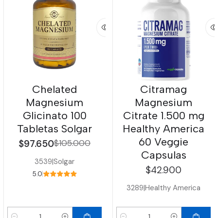
Chelated
Citramag
Magnesium
Magnesium
Glicinato 100
Citrate 1.500 mg
Tabletas Solgar
Healthy America
60 Veggie
$97.650
$105.000
Capsulas
3539
|
Solgar
$42.900
5.0
3289
|
Healthy America