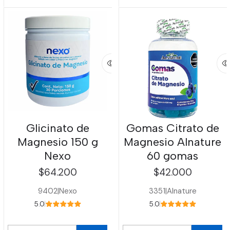
Glicinato de
Gomas Citrato de
Magnesio 150 g
Magnesio Alnature
Nexo
60 gomas
$64.200
$42.000
9402
|
Nexo
3351
|
Alnature
5.0
5.0