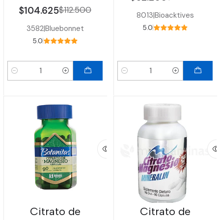
$104.625
$112.500
8013
|
Bioacktives
3582
|
Bluebonnet
5.0
5.0
Cantidad
Cantidad
Citrato de
Citrato de