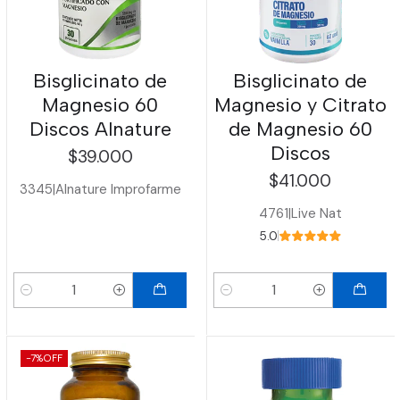
Bisglicinato de
Bisglicinato de
Magnesio 60
Magnesio y Citrato
Discos Alnature
de Magnesio 60
Discos
$39.000
$41.000
3345
|
Alnature Improfarme
4761
|
Live Nat
5.0
Cantidad
Cantidad
-7%
OFF