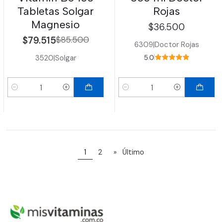
Tabletas Solgar
Rojas
Magnesio
$36.500
$79.515
$85.500
6309
|
Doctor Rojas
3520
|
Solgar
5.0
Cantidad
Cantidad
1
2
»
Último