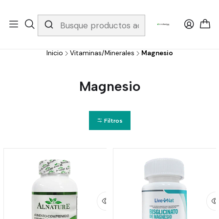
Whatsapp 3229079958/ Fijo 6019251796 / Envios a todo el país y
gratis apartir de 199.000!
Inicio
Vitaminas/Minerales
Magnesio
Magnesio
Filtros