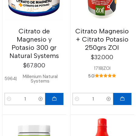
Citrato de
Citrato Magnesio
Magnesio y
+ Citrato Potasio
Potasio 300 gr
250grs ZOI
Natural Systems
$32.000
$67.800
1718
|
ZOI
Millenium Natural
5.0
5964
|
Systems
Cantidad
Cantidad