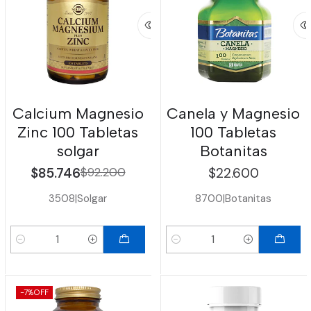
Calcium Magnesio
Canela y Magnesio
Zinc 100 Tabletas
100 Tabletas
solgar
Botanitas
$85.746
$92.200
$22.600
3508
|
Solgar
8700
|
Botanitas
Cantidad
Cantidad
-7%
OFF