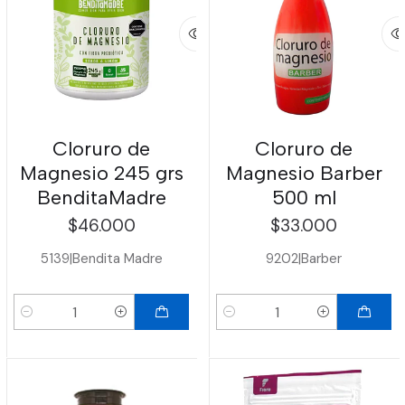
Cloruro de
Cloruro de
Magnesio 245 grs
Magnesio Barber
BenditaMadre
500 ml
$46.000
$33.000
5139
|
Bendita Madre
9202
|
Barber
Cantidad
Cantidad