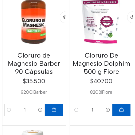
Cloruro de
Cloruro De
Magnesio Barber
Magnesio Dolphim
90 Cápsulas
500 g Fiore
$35.500
$40.700
9200
|
Barber
8203
|
Fiore
Cantidad
Cantidad