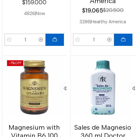
America
$159.000
$19.065
$20.500
4826
|
Now
3286
|
Healthy America
Cantidad
Cantidad
-7%
OFF
Magnesium with
Sales de Magnesio
Vitamin B6 100
360 ml Doctor