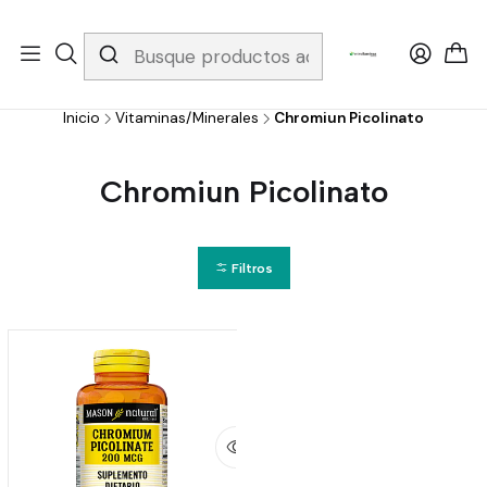
Whatsapp 3229079958/ Fijo 6019251796 / Envios a todo el país y
gratis apartir de 199.000!
Inicio
Vitaminas/Minerales
Chromiun Picolinato
Chromiun Picolinato
Filtros