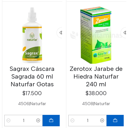
Sagrax Cáscara
Zerotox Jarabe de
Sagrada 60 ml
Hiedra Naturfar
Naturfar Gotas
240 ml
$17.500
$38.000
4506
|
Naturfar
4508
|
Naturfar
Cantidad
Cantidad