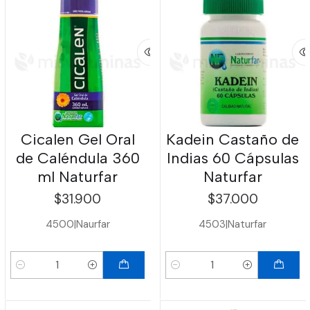
Cicalen Gel Oral
Kadein Castaño de
de Caléndula 360
Indias 60 Cápsulas
ml Naturfar
Naturfar
$31.900
$37.000
4500
|
Naurfar
4503
|
Naturfar
Cantidad
Cantidad