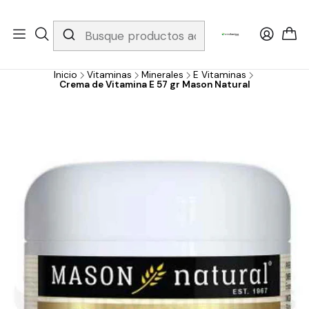
Whatsapp 3229079958/ Fijo 6019251796 / Envios a todo el país y
gratis apartir de 199.000!
Inicio
Vitaminas
Minerales
E Vitaminas
Crema de Vitamina E 57 gr Mason Natural