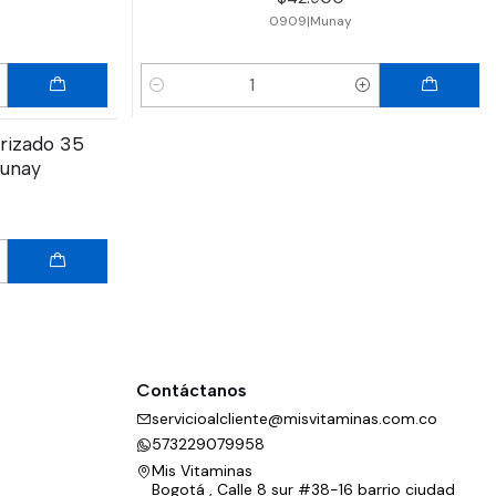
0909
|
Munay
Cantidad
rizado 35
Munay
Contáctanos
servicioalcliente@misvitaminas.com.co
573229079958
Mis Vitaminas
Bogotá , Calle 8 sur #38-16 barrio ciudad