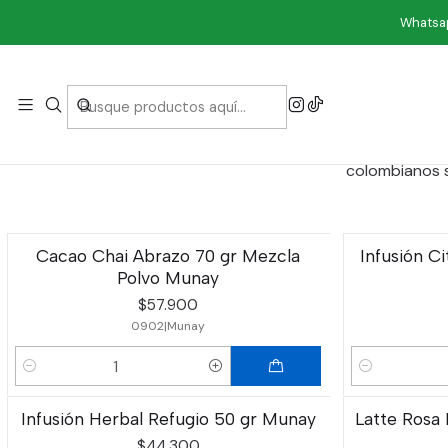
Whatsap
Son una marca de tés e infusiones en hoja suelta, que 
colombianos s
Cacao Chai Abrazo 70 gr Mezcla
Infusión Ci
Polvo Munay
$57.900
0902
|
Munay
Cantidad
Cantidad
Infusión Herbal Refugio 50 gr Munay
Latte Rosa
$44.300