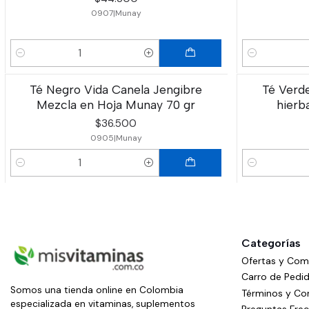
0907
|
Munay
Cantidad
Cantidad
Té Negro Vida Canela Jengibre
Té Verd
Mezcla en Hoja Munay 70 gr
hierb
$36.500
0905
|
Munay
Cantidad
Cantidad
Categorías
Ofertas y Co
Carro de Pedi
Somos una tienda online en Colombia
Términos y Co
especializada en vitaminas, suplementos
Preguntas Fre