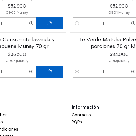
$52.900
$52.900
0903
|
Munay
0901
|
Munay
Cantidad
e Consciente lavanda y
Te Verde Matcha Pulve
abuena Munay 70 gr
porciones 70 gr 
$36.500
$84.000
0904
|
Munay
0913
|
Munay
Cantidad
Información
mbos
Contacto
do
PQRs
ndiciones
cuentes