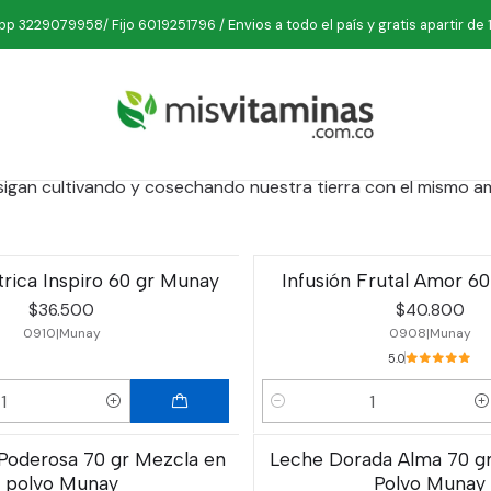
Inicio
Marcas
Munay Herbal
p 3229079958/ Fijo 6019251796 / Envios a todo el país y gratis apartir de 
Munay Herbal
te ayudan a elevar tu fluir desde adentro hacia afuera. Cua
igan cultivando y cosechando nuestra tierra con el mismo a
trica Inspiro 60 gr Munay
Infusión Frutal Amor 6
$36.500
$40.800
0910
|
Munay
0908
|
Munay
5.0
Cantidad
 Poderosa 70 gr Mezcla en
Leche Dorada Alma 70 g
polvo Munay
Polvo Munay