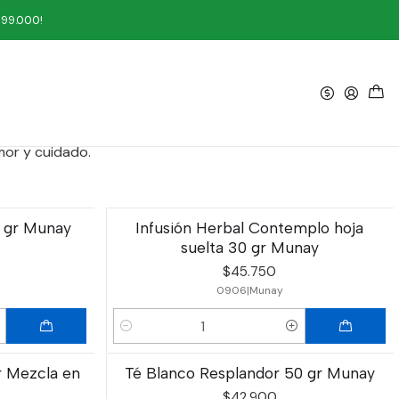
199.000!
Filtros
ndo tomas Munay contribuyes a que mas de 45 productores
mor y cuidado.
0 gr Munay
Infusión Herbal Contemplo hoja
suelta 30 gr Munay
$45.750
0906
|
Munay
Cantidad
r Mezcla en
Té Blanco Resplandor 50 gr Munay
$42.900