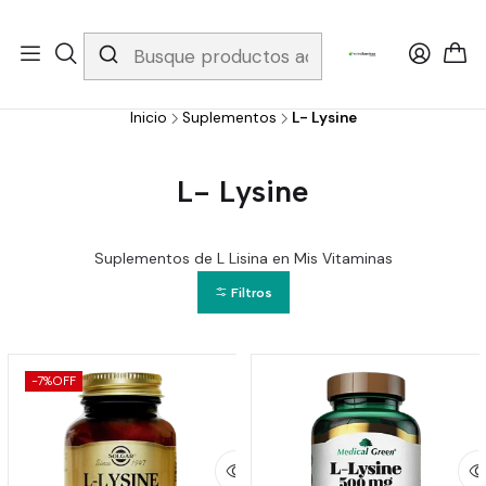
Whatsapp 3229079958/ Fijo 6019251796 / Envios a todo el país y
gratis apartir de 199.000!
Inicio
Suplementos
L- Lysine
L- Lysine
Suplementos de L Lisina en Mis Vitaminas
Filtros
-7%
OFF