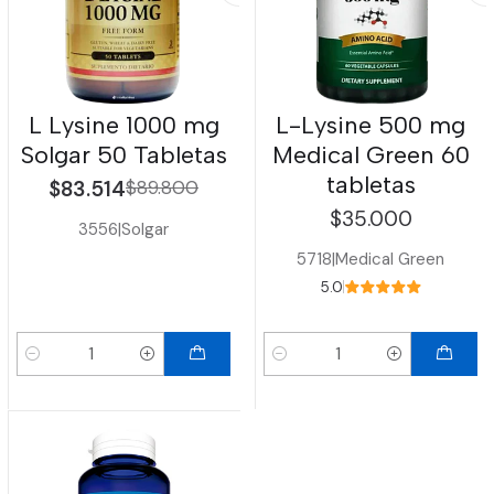
L Lysine 1000 mg
L-Lysine 500 mg
Solgar 50 Tabletas
Medical Green 60
tabletas
$83.514
$89.800
$35.000
3556
|
Solgar
5718
|
Medical Green
5.0
Cantidad
Cantidad