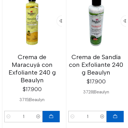
Crema de
Crema de Sandía
Maracuyá con
con Exfoliante 240
Exfoliante 240 g
g Beaulyn
Beaulyn
$17.900
$17.900
3728
|
Beaulyn
3715
|
Beaulyn
Cantidad
Cantidad