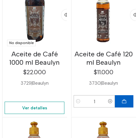
No disponible
Aceite de Café
Aceite de Café 120
1000 ml Beaulyn
ml Beaulyn
$22.000
$11.000
3729
|
Beaulyn
3730
|
Beaulyn
Cantidad
Ver detalles