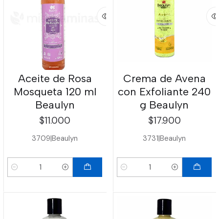
Aceite de Rosa
Crema de Avena
Mosqueta 120 ml
con Exfoliante 240
Beaulyn
g Beaulyn
$11.000
$17.900
3709
|
Beaulyn
3731
|
Beaulyn
Cantidad
Cantidad