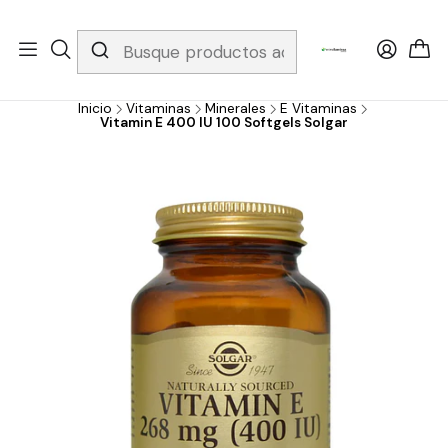
Whatsapp 3229079958/ Fijo 6019251796 / Envios a todo el país y
gratis apartir de 199.000!
Inicio
Vitaminas
Minerales
E Vitaminas
Vitamin E 400 IU 100 Softgels Solgar