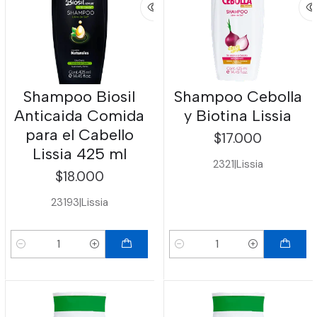
Shampoo Biosil
Shampoo Cebolla
Anticaida Comida
y Biotina Lissia
para el Cabello
$17.000
Lissia 425 ml
2321
|
Lissia
$18.000
23193
|
Lissia
Cantidad
Cantidad