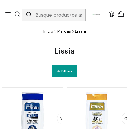
Whatsapp 3229079958/ Fijo 6019251796 / Envios a todo el país y
gratis apartir de 199.000!
Inicio
Marcas
Lissia
Lissia
Filtros