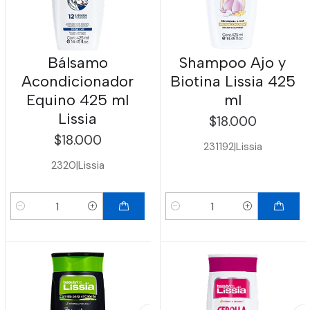
Bálsamo
Shampoo Ajo y
Acondicionador
Biotina Lissia 425
Equino 425 ml
ml
Lissia
$18.000
$18.000
231192
|
Lissia
2320
|
Lissia
Cantidad
Cantidad