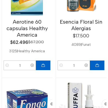
Aerotine 60
Esencia Floral Sin
capsulas Healthy
Alergias
America
$17.500
$62.496
$67.200
4089
|
Funat
3125
|
Healthy America
Cantidad
Cantidad