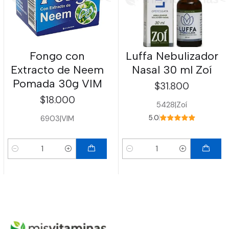
Fongo con
Luffa Nebulizador
Extracto de Neem
Nasal 30 ml Zoí
Pomada 30g VIM
$31.800
$18.000
5428
|
Zoí
6903
|
VIM
5.0
Cantidad
Cantidad