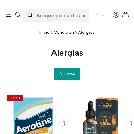
Whatsapp 3229079958/ Fijo 6019251796 / Envios a todo el país y
gratis apartir de 199.000!
Inicio
Condición
Alergias
Alergias
Filtros
-7%
OFF