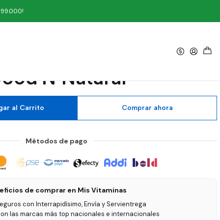
d'N Natural
199.000!
|
 E 1000 IU 50 Softgel
ood'N Natural
ar al Carrito
Comprar ahora
Métodos de pago
eficios de comprar en Mis Vitaminas
seguros con Interrapidísimo, Envía y Servientrega
on las marcas más top nacionales e internacionales