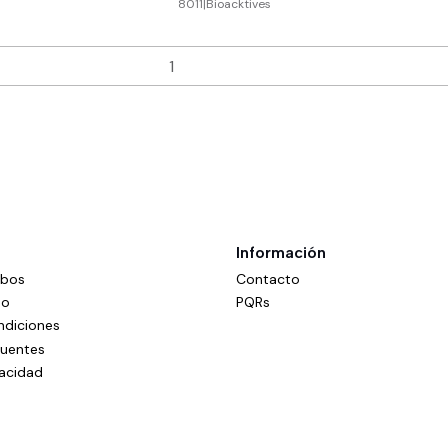
8011
|
Bioacktives
Información
mbos
Contacto
do
PQRs
ndiciones
cuentes
vacidad