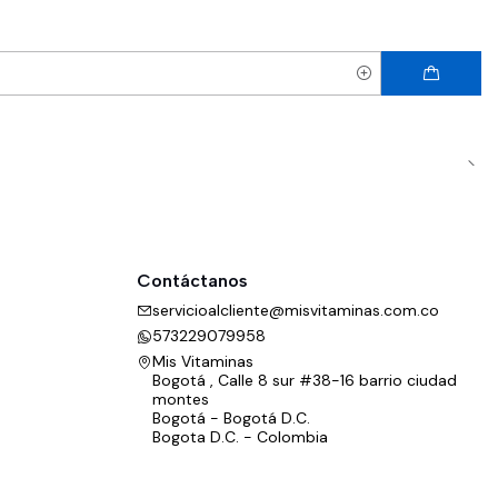
Contáctanos
servicioalcliente@misvitaminas.com.co
573229079958
Mis Vitaminas
Bogotá , Calle 8 sur #38-16 barrio ciudad
montes
Bogotá - Bogotá D.C.
Bogota D.C. - Colombia