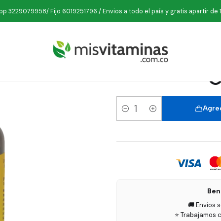
aminas
Minerales
E Vitaminas
Vitamin E 1000 IU 50 Softgel Goo
p 3229079958/ Fijo 6019251796 / Envios a todo el país y gratis apartir de 
Vitamin
G
Agreg
Cantidad
Ben
🚚 Envíos 
⭐ Trabajamos c