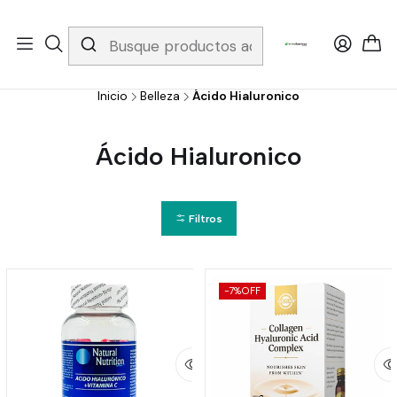
Whatsapp 3229079958/ Fijo 6019251796 / Envios a todo el país y
gratis apartir de 199.000!
Inicio
Belleza
Ácido Hialuronico
Ácido Hialuronico
Filtros
-7%
OFF