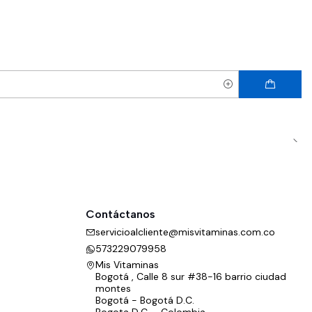
Contáctanos
servicioalcliente@misvitaminas.com.co
573229079958
Mis Vitaminas
Bogotá , Calle 8 sur #38-16 barrio ciudad
montes
Bogotá - Bogotá D.C.