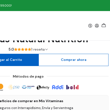
 Natural Nutrition
199.000!
|
E 1000 IU Plus Zinc 90
as Natural Nutrition
5.0
1 reseña
ar al Carrito
Comprar ahora
Métodos de pago
eficios de comprar en Mis Vitaminas
seguros con Interrapidísimo, Envía y Servientrega