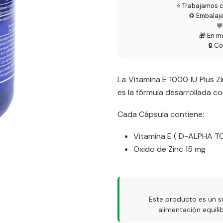
⭐ Trabajamos c
♻️ Embalaj

🎁 En m
🔒 C
La Vitamina E 1000 IU Plus Z
es la fórmula desarrollada c
Cada Cápsula contiene:
Vitamina E ( D-ALPHA 
Oxido de Zinc 15 mg
Este producto es un s
alimentación equil