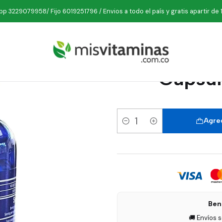
Minerales
E Vitaminas
Vitamina E 1000 IU Plus Zinc 90 Cápsulas
p 3229079958/ Fijo 6019251796 / Envios a todo el país y gratis apartir de 
Vitamina 
Cápsul
Agreg
Cantidad
Ben
🚚 Envíos 