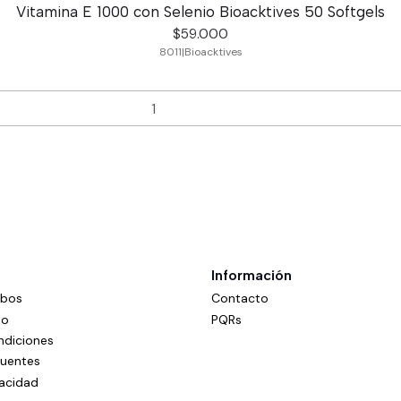
Vitamina E 1000 con Selenio Bioacktives 50 Softgels
$59.000
8011
|
Bioacktives
Información
mbos
Contacto
do
PQRs
ndiciones
cuentes
vacidad