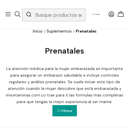
Whatsapp 3229079958/ Fijo 6019251796 / Envios a todo el país y
gratis apartir de 199.000!
Inicio
Suplementos
Prenatales
Prenatales
La atención médica para la mujer embarazada es importante
para asegurar un embarazo saludable e incluye controles
regulares y análisis prenatales. Se suele iniciar este tipo de
atención cuando la mujer descubre que está embarazada y
misvitaminas.com.co trae para ti las formulas mas completas
para que tengas la mejor experiencia al ser mamá.
Filtros