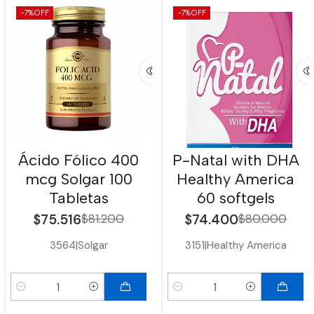
-7%
OFF
-7%
OFF
Ácido Fólico 400
P-Natal with DHA
mcg Solgar 100
Healthy America
Tabletas
60 softgels
$75.516
$81.200
$74.400
$80.000
3564
|
Solgar
3151
|
Healthy America
Cantidad
Cantidad