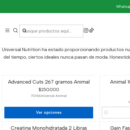
Whatsap
Universal Nutrition ha estado proporcionando productos nut
del tiempo, ciertos ideales nunca pasan de moda. Honestida
Advanced Cuts 267 gramos Animal
Animal 
$250.000
7014
|
Universal Animal
Ver opciones
Cantidad
Creatina Monohidratada 2 Libras
Gain Fas
-6%
OFF
No disponible