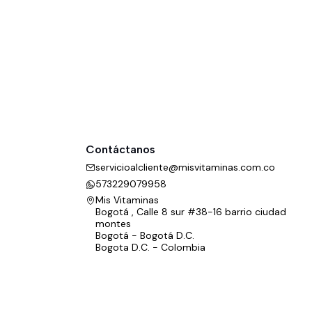
Contáctanos
servicioalcliente@misvitaminas.com.co
573229079958
Mis Vitaminas
Bogotá , Calle 8 sur #38-16 barrio ciudad
montes
Bogotá - Bogotá D.C.
Bogota D.C. - Colombia