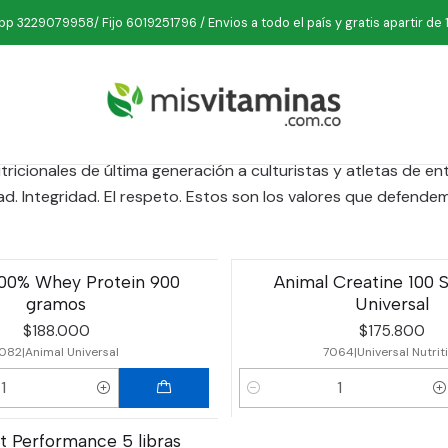
Inicio
Marcas
Universal Nutrition
p 3229079958/ Fijo 6019251796 / Envios a todo el país y gratis apartir de 
Universal Nutrition
ricionales de última generación a culturistas y atletas de 
d. Integridad. El respeto. Estos son los valores que defend
100% Whey Protein 900
Animal Creatine 100 S
gramos
Universal
$188.000
$175.800
1082
|
Animal Universal
7064
|
Universal Nutrit
Cantidad
t Performance 5 libras