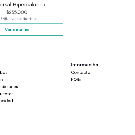
ersal Hipercalorica
$255.000
034
|
Universal Nutrition
Ver detalles
Información
mbos
Contacto
do
PQRs
ndiciones
cuentes
vacidad