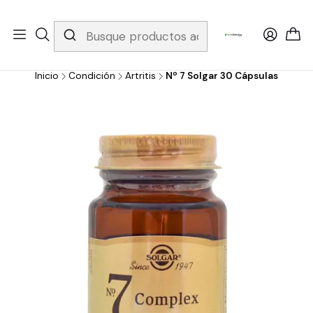
Whatsapp 3229079958/ Fijo 6019251796 / Envios a todo el país y
gratis apartir de 199.000!
Inicio
Condición
Artritis
Nº 7 Solgar 30 Cápsulas