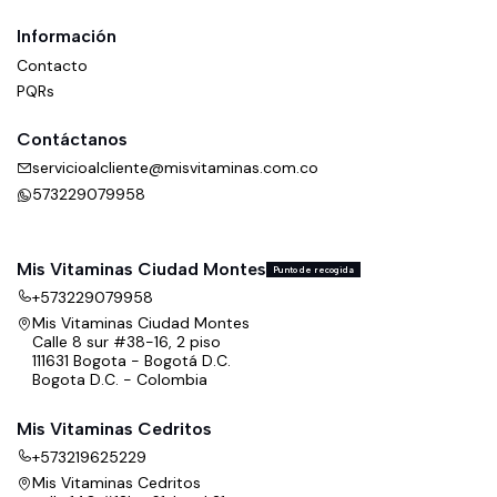
Información
Contacto
PQRs
Contáctanos
servicioalcliente@misvitaminas.com.co
573229079958
Mis Vitaminas Ciudad Montes
Punto de recogida
+573229079958
Mis Vitaminas Ciudad Montes
Calle 8 sur #38-16, 2 piso
111631 Bogota - Bogotá D.C.
Bogota D.C. - Colombia
Mis Vitaminas Cedritos
+573219625229
Mis Vitaminas Cedritos