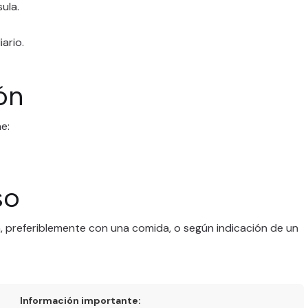
ula.
ario.
ón
e:
so
a, preferiblemente con una comida, o según indicación de un
Información importante: