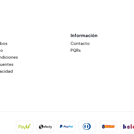
Información
mbos
Contacto
do
PQRs
ndiciones
cuentes
vacidad