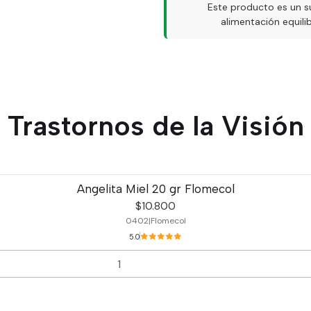
Este producto es un s
alimentación equil
Trastornos de la Visión
Angelita Miel 20 gr Flomecol
$10.800
0402
|
Flomecol
5.0