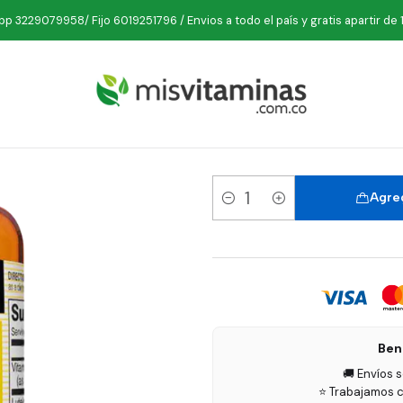
cio
Suplementos
Luteina
Luteina 6 mg 60 Softgels Mason Natu
p 3229079958/ Fijo 6019251796 / Envios a todo el país y gratis apartir de 
Luteina 6
Agreg
Cantidad
Ben
🚚 Envíos 
⭐ Trabajamos c