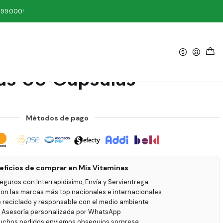
50 Cápsulas
199.000!
|
a Complex with Ester C
us 50 Cápsulas
Métodos de pago
eficios de comprar en Mis Vitaminas
seguros con Interrapidísimo, Envía y Servientrega
on las marcas más top nacionales e internacionales
e reciclado y responsable con el medio ambiente
 Asesoría personalizada por WhatsApp
uchos pedidos enviamos obsequios sorpresa