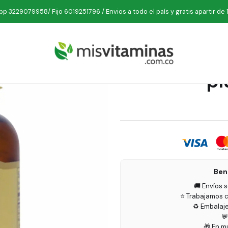
lementos
Antioxidantes
Quercetina Complex with Ester C plus 
p 3229079958/ Fijo 6019251796 / Envios a todo el país y gratis apartir de 
Quercetin
pl
Ben
🚚 Envíos 
⭐ Trabajamos c
♻️ Embalaj

🎁 En m