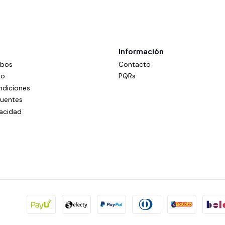
Información
mbos
Contacto
do
PQRs
ndiciones
cuentes
vacidad