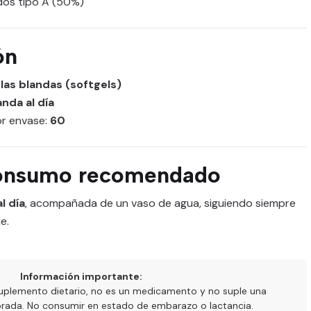
dos tipo A (50%)
ón
las blandas (softgels)
anda al día
or envase:
60
onsumo recomendado
l día
, acompañada de un vaso de agua, siguiendo siempre
e.
Información importante:
uplemento dietario, no es un medicamento y no suple una
ibrada. No consumir en estado de embarazo o lactancia.