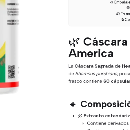
♻️ Embalaj

🎁 En m
🔒 C
🌿
Cáscara
America
La
Cáscara Sagrada de He
de
Rhamnus purshiana
, pre
frasco contiene
60 cápsula
🔹
Composició
🌿
Extracto estandari
Contiene derivados