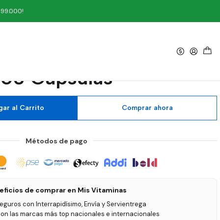
Cápsulas
199.000!
|
agrada Healthy America
60 Cápsulas
ar al Carrito
Comprar ahora
Métodos de pago
eficios de comprar en Mis Vitaminas
seguros con Interrapidísimo, Envía y Servientrega
on las marcas más top nacionales e internacionales