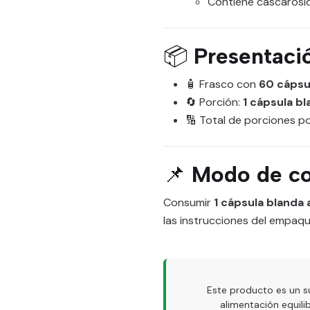
Contiene cascarósi
📦
Presentaci
🧴 Frasco con
60 cápsu
🔄 Porción:
1 cápsula bl
🔢 Total de porciones p
📌
Modo de c
Consumir
1 cápsula blanda a
las instrucciones del empaqu
Este producto es un s
alimentación equil