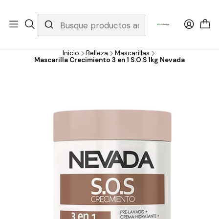
Whatsapp 3229079958/ Fijo 6019251796 / Envios a todo el país y
gratis apartir de 199.000!
Inicio
Belleza
Mascarillas
Mascarilla Crecimiento 3 en 1 S.O.S 1kg Nevada