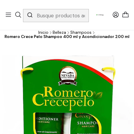
Whatsapp 3229079958/ Fijo 6019251796 / Envios a todo el país y
gratis apartir de 199.000!
Inicio
Belleza
Shampoos
Romero Crece Pelo Shampoo 400 ml y Acondicionador 200 ml