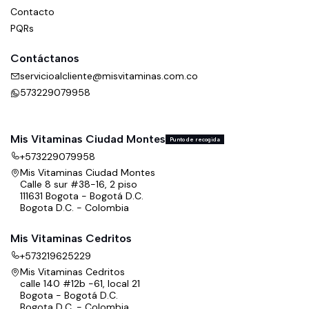
Contacto
PQRs
Contáctanos
servicioalcliente@misvitaminas.com.co
573229079958
Mis Vitaminas Ciudad Montes
Punto de recogida
+573229079958
Mis Vitaminas Ciudad Montes
Calle 8 sur #38-16, 2 piso
111631 Bogota - Bogotá D.C.
Bogota D.C. - Colombia
Mis Vitaminas Cedritos
+573219625229
Mis Vitaminas Cedritos
calle 140 #12b -61, local 21
Bogota - Bogotá D.C.
Bogota D.C. - Colombia