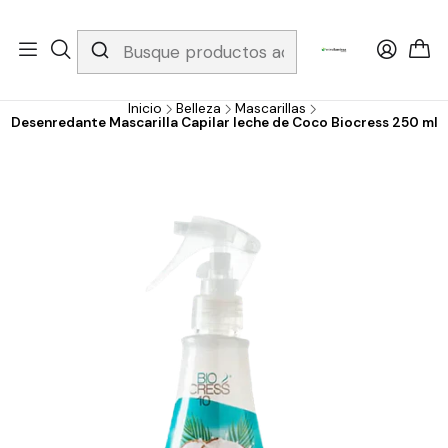
Whatsapp 3229079958/ Fijo 6019251796 / Envios a todo el país y
gratis apartir de 199.000!
Inicio
Belleza
Mascarillas
Desenredante Mascarilla Capilar leche de Coco Biocress 250 ml