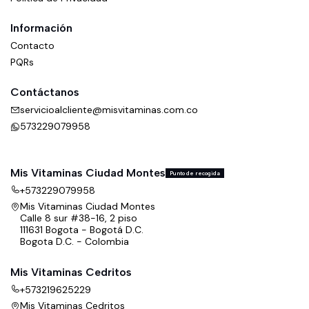
Información
Contacto
PQRs
Contáctanos
servicioalcliente@misvitaminas.com.co
573229079958
Mis Vitaminas Ciudad Montes
Punto de recogida
+573229079958
Mis Vitaminas Ciudad Montes
Calle 8 sur #38-16, 2 piso
111631 Bogota - Bogotá D.C.
Bogota D.C. - Colombia
Mis Vitaminas Cedritos
+573219625229
Mis Vitaminas Cedritos