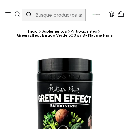
Whatsapp 3229079958/ Fijo 6019251796 / Envios a todo el país y
gratis apartir de 199.000!
Inicio
Suplementos
Antioxidantes
Green Effect Batido Verde 500 gr By Natalia Paris