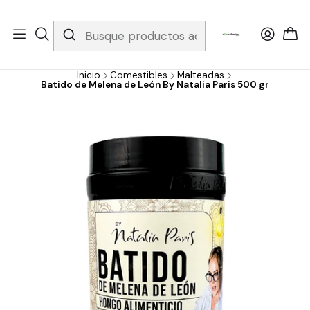
Whatsapp 3229079958/ Fijo 6019251796 / Envios a todo el país y
gratis apartir de 199.000!
Inicio
Comestibles
Malteadas
Batido de Melena de León By Natalia Paris 500 gr