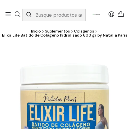
Whatsapp 3229079958/ Fijo 6019251796 / Envios a todo el país y
gratis apartir de 199.000!
Inicio
Suplementos
Colagenos
Elixir Life Batido de Colágeno hidrolizado 600 gr by Natalia Paris