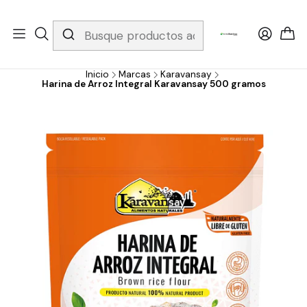
Whatsapp 3229079958/ Fijo 6019251796 / Envios a todo el país y
gratis apartir de 199.000!
Inicio
Marcas
Karavansay
Harina de Arroz Integral Karavansay 500 gramos