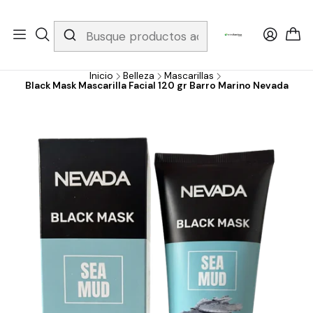
Whatsapp 3229079958/ Fijo 6019251796 / Envios a todo el país y
gratis apartir de 199.000!
Inicio
Belleza
Mascarillas
Black Mask Mascarilla Facial 120 gr Barro Marino Nevada