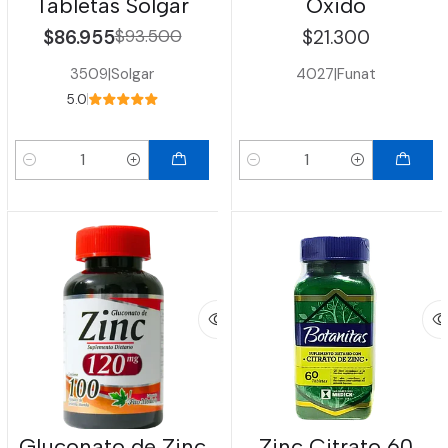
Tabletas Solgar
Oxido
$86.955
$93.500
$21.300
3509
|
Solgar
4027
|
Funat
5.0
Cantidad
Cantidad
Gluconato de Zinc
Zinc Citrato 60