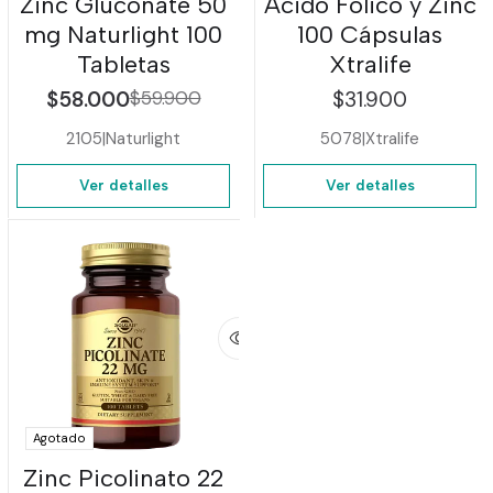
Zinc Gluconate 50
Ácido Fólico y Zinc
mg Naturlight 100
100 Cápsulas
Tabletas
Xtralife
$58.000
$59.900
$31.900
2105
|
Naturlight
5078
|
Xtralife
Ver detalles
Ver detalles
Agotado
Zinc Picolinato 22