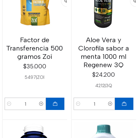
Factor de
Aloe Vera y
Transferencia 500
Clorofila sabor a
gramos Zoí
menta 1000 ml
Regenew 3Q
$35.000
$24.200
5497
|
ZOI
4212
|
3Q
Cantidad
Cantidad