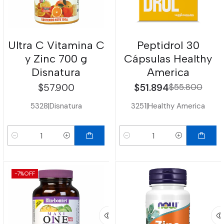
Ultra C Vitamina C
Peptidrol 30
y Zinc 700 g
Cápsulas Healthy
Disnatura
America
$57.900
$51.894
$55.800
5328
|
Disnatura
3251
|
Healthy America
Cantidad
Cantidad
-7%
OFF