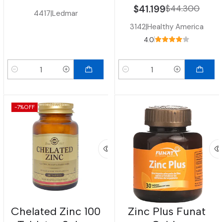
$41.199
$44.300
4417
|
Ledmar
3142
|
Healthy America
4.0
Cantidad
Cantidad
-7%
OFF
Chelated Zinc 100
Zinc Plus Funat