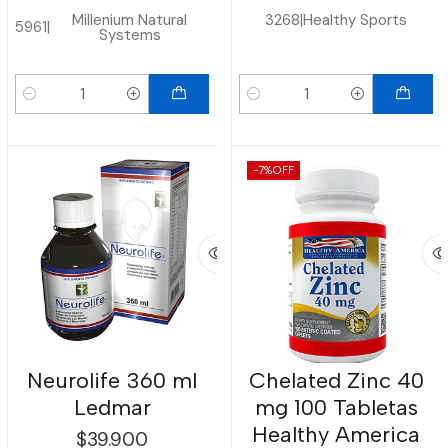
Millenium Natural
3268
|
Healthy Sports
5961
|
Systems
Cantidad
Cantidad
-7%
OFF
Neurolife 360 ml
Chelated Zinc 40
Ledmar
mg 100 Tabletas
Healthy America
$39.900