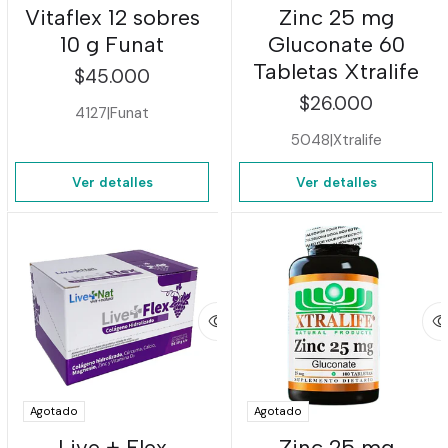
Vitaflex 12 sobres
Zinc 25 mg
10 g Funat
Gluconate 60
Tabletas Xtralife
$45.000
$26.000
4127
|
Funat
5048
|
Xtralife
Ver detalles
Ver detalles
Agotado
Agotado
Live + Flex
Zinc 25 mg