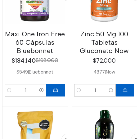
Maxi One Iron Free
Zinc 50 Mg 100
60 Cápsulas
Tabletas
Bluebonnet
Gluconato Now
$184.140
$198.000
$72.000
3549
|
Bluebonnet
4877
|
Now
Cantidad
Cantidad