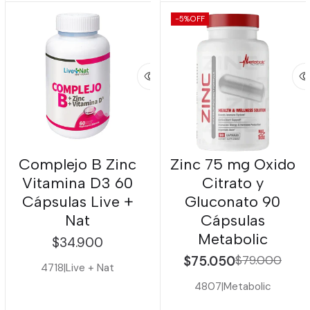
-5%
OFF
Complejo B Zinc
Zinc 75 mg Oxido
Vitamina D3 60
Citrato y
Cápsulas Live +
Gluconato 90
Nat
Cápsulas
Metabolic
$34.900
$75.050
$79.000
4718
|
Live + Nat
4807
|
Metabolic