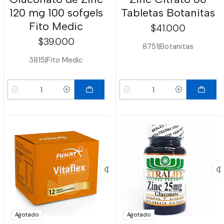
120 mg 100 sofgels
Tabletas Botanitas
Fito Medic
$41.000
$39.000
8751
|
Botanitas
3815
|
Fito Medic
Cantidad
Cantidad
Agotado
Agotado