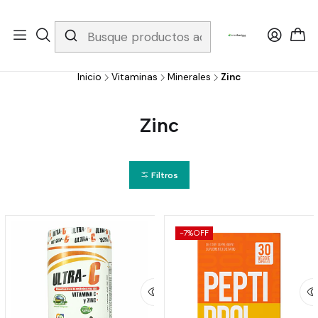
Whatsapp 3229079958/ Fijo 6019251796 / Envios a todo el país y
gratis apartir de 199.000!
Inicio
Vitaminas
Minerales
Zinc
Zinc
Filtros
-7%
OFF