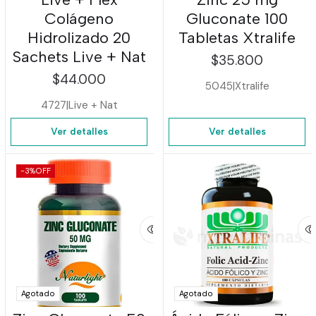
Colágeno
Gluconate 100
Hidrolizado 20
Tabletas Xtralife
Sachets Live + Nat
$35.800
$44.000
5045
|
Xtralife
4727
|
Live + Nat
Ver detalles
Ver detalles
-3%
OFF
Agotado
Agotado