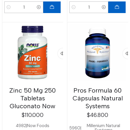
Cantidad
Cantidad
Zinc 50 Mg 250
Pros Formula 60
Tabletas
Cápsulas Natural
Gluconato Now
Systems
$110.000
$46.800
4982
|
Now Foods
Millenium Natural
5960
|