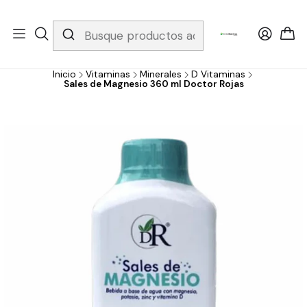
Whatsapp 3229079958/ Fijo 6019251796 / Envios a todo el país y
gratis apartir de 199.000!
Inicio
Vitaminas
Minerales
D Vitaminas
Sales de Magnesio 360 ml Doctor Rojas